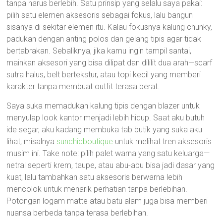
tanpa harus berlebih. Satu prinsip yang selalu saya pakai:
pilih satu elemen aksesoris sebagai fokus, lalu bangun
sisanya di sekitar elemen itu. Kalau fokusnya kalung chunky,
padukan dengan anting polos dan gelang tipis agar tidak
bertabrakan. Sebaliknya, jika kamu ingin tampil santai,
mainkan aksesori yang bisa dilipat dan dililit dua arah—scarf
sutra halus, belt bertekstur, atau topi kecil yang memberi
karakter tanpa membuat outfit terasa berat.
Saya suka memadukan kalung tipis dengan blazer untuk
menyulap look kantor menjadi lebih hidup. Saat aku butuh
ide segar, aku kadang membuka tab butik yang suka aku
lihat, misalnya
sunchicboutique
untuk melihat tren aksesoris
musim ini. Take note: pilih palet warna yang satu keluarga—
netral seperti krem, taupe, atau abu-abu bisa jadi dasar yang
kuat, lalu tambahkan satu aksesoris berwarna lebih
mencolok untuk menarik perhatian tanpa berlebihan.
Potongan logam matte atau batu alam juga bisa memberi
nuansa berbeda tanpa terasa berlebihan.