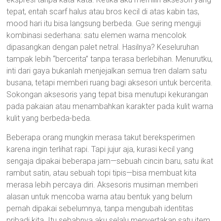
tepat, entah scarf halus atau bros kecil di atas kabin tas,
mood hari itu bisa langsung berbeda. Gue sering menguji
kombinasi sederhana: satu elemen warna mencolok
dipasangkan dengan palet netral. Hasilnya? Keseluruhan
tampak lebih “bercerita” tanpa terasa berlebihan. Menurutku,
inti dari gaya bukanlah menjejalkan semua tren dalam satu
busana, tetapi memberi ruang bagi aksesori untuk bercerita.
Sokongan aksesoris yang tepat bisa menutupi kekurangan
pada pakaian atau menambahkan karakter pada kulit warna
kulit yang berbeda-beda.
Beberapa orang mungkin merasa takut bereksperimen
karena ingin terlihat rapi. Tapi jujur aja, kurasi kecil yang
sengaja dipakai beberapa jam—sebuah cincin baru, satu ikat
rambut satin, atau sebuah topi tipis—bisa membuat kita
merasa lebih percaya diri. Aksesoris musiman memberi
alasan untuk mencoba warna atau bentuk yang belum
pernah dipakai sebelumnya, tanpa mengubah identitas
pribadi kita. Itu sebabnya aku selalu menyertakan satu item