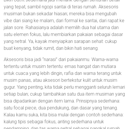
yang tepat, sambil ngopi santai di teras rumah. Aksesoris
musiman bukan sekadar hiasan; mereka bisa mengubah
vibe dari siang ke malam, dari formal ke santai, dari rapat ke
jalan sore. Rahasianya adalah memilih dua hal utama dan
satu elemen fokus, lalu membiarkan pakaian sebagai dasar
yang netral. Ya, kayak menyiapkan sarapan sehat: cukup
buat kenyang, tidak rumit, dan bikin hati senang.
Aksesoris bisa jadi “narasi” dari pakaianmu. Warna-warna
tertentu untuk musim tertentu: emas hangat dan mutiara
untuk cuaca yang lebih dingin, rafia dan warna terang untuk
musim panas, atau aksesori bertekstur kulit untuk musim
gugur. Yang penting, kita tidak perlu mengganti seluruh lemari
setiap bulan; cukup tambahkan satu dua item musiman yang
bisa dipadankan dengan item lama. Prinsipnya sederhana:
satu focal piece, dua pendukung, dan dasar yang tenang.
Kalau kamu suka, kita bisa mulai dengan contoh sederhana:
kalung tipis sebagai fokus, anting sederhana untuk
pendamping, dan tas warna netral sebagai pangkal rumah.