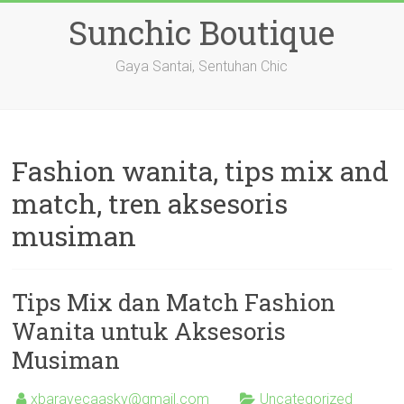
Skip
Sunchic Boutique
to
content
Gaya Santai, Sentuhan Chic
Fashion wanita, tips mix and
match, tren aksesoris
musiman
Tips Mix dan Match Fashion
Wanita untuk Aksesoris
Musiman
xbaravecaasky@gmail.com
Uncategorized