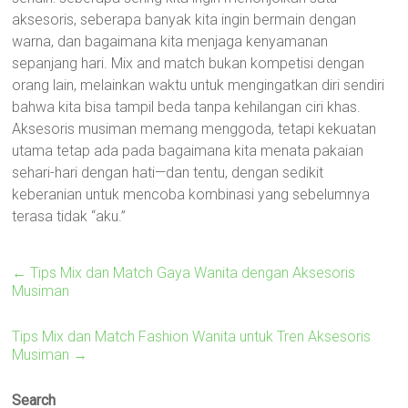
aksesoris, seberapa banyak kita ingin bermain dengan
warna, dan bagaimana kita menjaga kenyamanan
sepanjang hari. Mix and match bukan kompetisi dengan
orang lain, melainkan waktu untuk mengingatkan diri sendiri
bahwa kita bisa tampil beda tanpa kehilangan ciri khas.
Aksesoris musiman memang menggoda, tetapi kekuatan
utama tetap ada pada bagaimana kita menata pakaian
sehari-hari dengan hati—dan tentu, dengan sedikit
keberanian untuk mencoba kombinasi yang sebelumnya
terasa tidak “aku.”
←
Tips Mix dan Match Gaya Wanita dengan Aksesoris
Musiman
Tips Mix dan Match Fashion Wanita untuk Tren Aksesoris
Musiman
→
Search