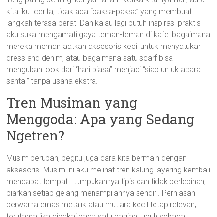
kita ikut cerita; tidak ada “paksa-paksa” yang membuat
langkah terasa berat. Dan kalau lagi butuh inspirasi praktis,
aku suka mengamati gaya teman-teman di kafe: bagaimana
mereka memanfaatkan aksesoris kecil untuk menyatukan
dress and denim, atau bagaimana satu scarf bisa
mengubah look dari “hari biasa” menjadi “siap untuk acara
santai” tanpa usaha ekstra.
Tren Musiman yang
Menggoda: Apa yang Sedang
Ngetren?
Musim berubah, begitu juga cara kita bermain dengan
aksesoris. Musim ini aku melihat tren kalung layering kembali
mendapat tempat—tumpukannya tipis dan tidak berlebihan,
biarkan setiap gelang menampilannya sendiri. Perhiasan
berwarna emas metalik atau mutiara kecil tetap relevan,
terutama jika dipakai pada satu bagian tubuh sebagai