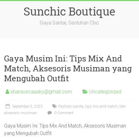
Skip
Sunchic Boutique
to
content
Gaya Santai, Sentuhan Chic
Gaya Musim Ini: Tips Mix And
Match, Aksesoris Musiman yang
Mengubah Outfit
xbaravecaasky@gmail.com
Uncategorized
September 5, 2025
Fashion wanita, tips mix and match, tren
aksesoris musiman
0 Comment
Gaya Musim Ini: Tips Mix And Match, Aksesoris Musiman
yang Mengubah Outfit