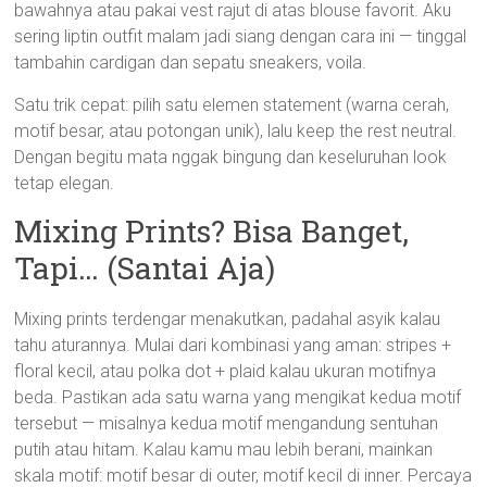
bawahnya atau pakai vest rajut di atas blouse favorit. Aku
sering liptin outfit malam jadi siang dengan cara ini — tinggal
tambahin cardigan dan sepatu sneakers, voila.
Satu trik cepat: pilih satu elemen statement (warna cerah,
motif besar, atau potongan unik), lalu keep the rest neutral.
Dengan begitu mata nggak bingung dan keseluruhan look
tetap elegan.
Mixing Prints? Bisa Banget,
Tapi… (Santai Aja)
Mixing prints terdengar menakutkan, padahal asyik kalau
tahu aturannya. Mulai dari kombinasi yang aman: stripes +
floral kecil, atau polka dot + plaid kalau ukuran motifnya
beda. Pastikan ada satu warna yang mengikat kedua motif
tersebut — misalnya kedua motif mengandung sentuhan
putih atau hitam. Kalau kamu mau lebih berani, mainkan
skala motif: motif besar di outer, motif kecil di inner. Percaya