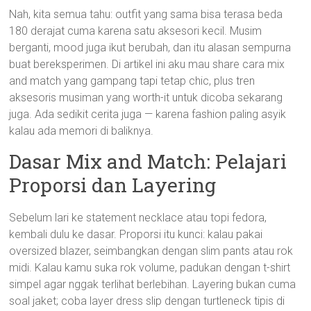
Nah, kita semua tahu: outfit yang sama bisa terasa beda
180 derajat cuma karena satu aksesori kecil. Musim
berganti, mood juga ikut berubah, dan itu alasan sempurna
buat bereksperimen. Di artikel ini aku mau share cara mix
and match yang gampang tapi tetap chic, plus tren
aksesoris musiman yang worth-it untuk dicoba sekarang
juga. Ada sedikit cerita juga — karena fashion paling asyik
kalau ada memori di baliknya.
Dasar Mix and Match: Pelajari
Proporsi dan Layering
Sebelum lari ke statement necklace atau topi fedora,
kembali dulu ke dasar. Proporsi itu kunci: kalau pakai
oversized blazer, seimbangkan dengan slim pants atau rok
midi. Kalau kamu suka rok volume, padukan dengan t-shirt
simpel agar nggak terlihat berlebihan. Layering bukan cuma
soal jaket; coba layer dress slip dengan turtleneck tipis di