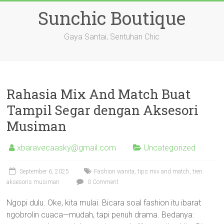
Skip
Sunchic Boutique
to
content
Gaya Santai, Sentuhan Chic
Rahasia Mix And Match Buat
Tampil Segar dengan Aksesori
Musiman
xbaravecaasky@gmail.com
Uncategorized
September 6, 2025
Fashion wanita, tips mix and match, tren
aksesoris musiman
0 Comment
Ngopi dulu. Oke, kita mulai. Bicara soal fashion itu ibarat
ngobrolin cuaca—mudah, tapi penuh drama. Bedanya: