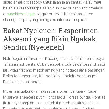
sibuk, small crossbody untuk jalan-jalan santai. Kalau mau
belanja aksesori tanpa salah pilih, cek pilihan yang timeless
di
sunchicboutique
. Nggak promosi berlebihan, cuma
sharing tempat yang sering aku intip buat inspirasi.
Bakat Nyeleneh: Eksperimen
Aksesori yang Bikin Ngakak
Sendiri (Nyeleneh)
Nah, bagian ini favoritku. Kadang kita butuh hal aneh supaya
tampilan jadi cerita. Coba deh pakai dua cincin besar di satu
jari. Atau mix and match anting yang nggak sama pasangan.
Boleh terdengar gila, tapi seringnya malah kece banget.
Fashion itu soal berani.
Mixer lain: gabungkan aksesori modern dengan vintage.
Misalnya, sneakers putih + bros jadul + dress bunga. Kontras
itu menyenangkan. Jangan takut membuat aturan sendiri.
Biar misuh-misuh kecil keluar dari mulut teman, itu tanda