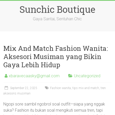
Skip
Sunchic Boutique
to
content
Gaya Santai, Sentuhan Chic
Mix And Match Fashion Wanita:
Aksesori Musiman yang Bikin
Gaya Lebih Hidup
xbaravecaasky@gmail.com
Uncategorized
September 22, 2025
Fashion wanita, tips mix and match, tren
aksesoris musiman
Ngopi sore sambil ngobrol soal outfit—siapa yang nggak
suka? Fashion itu bukan soal mengikuti semua tren, tapi