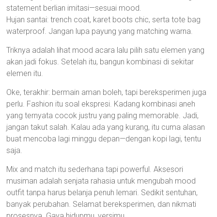
statement berlian imitasi—sesuai mood.
Hujan santai: trench coat, karet boots chic, serta tote bag
waterproof. Jangan lupa payung yang matching warna.
Triknya adalah lihat mood acara lalu pilih satu elemen yang
akan jadi fokus. Setelah itu, bangun kombinasi di sekitar
elemen itu.
Oke, terakhir: bermain aman boleh, tapi bereksperimen juga
perlu. Fashion itu soal ekspresi. Kadang kombinasi aneh
yang ternyata cocok justru yang paling memorable. Jadi,
jangan takut salah. Kalau ada yang kurang, itu cuma alasan
buat mencoba lagi minggu depan—dengan kopi lagi, tentu
saja.
Mix and match itu sederhana tapi powerful. Aksesori
musiman adalah senjata rahasia untuk mengubah mood
outfit tanpa harus belanja penuh lemari. Sedikit sentuhan,
banyak perubahan. Selamat bereksperimen, dan nikmati
prosesnya. Gaya hidupmu, versimu.