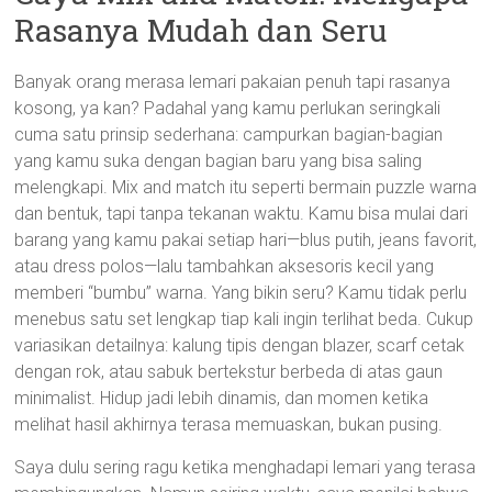
Rasanya Mudah dan Seru
Banyak orang merasa lemari pakaian penuh tapi rasanya
kosong, ya kan? Padahal yang kamu perlukan seringkali
cuma satu prinsip sederhana: campurkan bagian-bagian
yang kamu suka dengan bagian baru yang bisa saling
melengkapi. Mix and match itu seperti bermain puzzle warna
dan bentuk, tapi tanpa tekanan waktu. Kamu bisa mulai dari
barang yang kamu pakai setiap hari—blus putih, jeans favorit,
atau dress polos—lalu tambahkan aksesoris kecil yang
memberi “bumbu” warna. Yang bikin seru? Kamu tidak perlu
menebus satu set lengkap tiap kali ingin terlihat beda. Cukup
variasikan detailnya: kalung tipis dengan blazer, scarf cetak
dengan rok, atau sabuk bertekstur berbeda di atas gaun
minimalist. Hidup jadi lebih dinamis, dan momen ketika
melihat hasil akhirnya terasa memuaskan, bukan pusing.
Saya dulu sering ragu ketika menghadapi lemari yang terasa