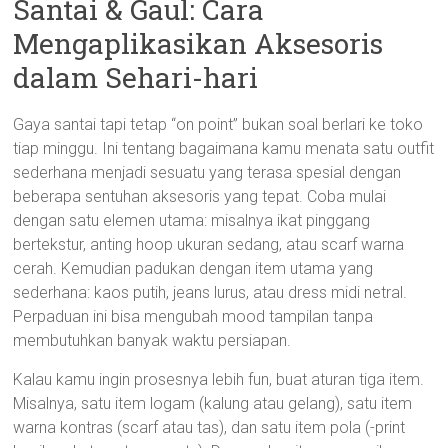
Santai & Gaul: Cara
Mengaplikasikan Aksesoris
dalam Sehari-hari
Gaya santai tapi tetap “on point” bukan soal berlari ke toko
tiap minggu. Ini tentang bagaimana kamu menata satu outfit
sederhana menjadi sesuatu yang terasa spesial dengan
beberapa sentuhan aksesoris yang tepat. Coba mulai
dengan satu elemen utama: misalnya ikat pinggang
bertekstur, anting hoop ukuran sedang, atau scarf warna
cerah. Kemudian padukan dengan item utama yang
sederhana: kaos putih, jeans lurus, atau dress midi netral.
Perpaduan ini bisa mengubah mood tampilan tanpa
membutuhkan banyak waktu persiapan.
Kalau kamu ingin prosesnya lebih fun, buat aturan tiga item.
Misalnya, satu item logam (kalung atau gelang), satu item
warna kontras (scarf atau tas), dan satu item pola (-print