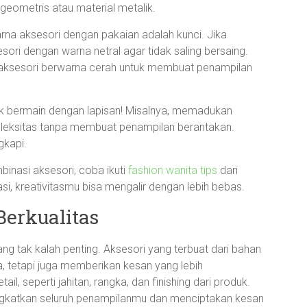
 geometris atau material metalik.
na aksesori dengan pakaian adalah kunci. Jika
ri dengan warna netral agar tidak saling bersaing.
 aksesori berwarna cerah untuk membuat penampilan
tuk bermain dengan lapisan! Misalnya, memadukan
leksitas tanpa membuat penampilan berantakan.
gkapi.
inasi aksesori, coba ikuti
fashion wanita tips
dari
i, kreativitasmu bisa mengalir dengan lebih bebas.
Berkualitas
ang tak kalah penting. Aksesori yang terbuat dari bahan
a, tetapi juga memberikan kesan yang lebih
l, seperti jahitan, rangka, dan finishing dari produk.
ngkatkan seluruh penampilanmu dan menciptakan kesan