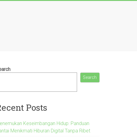
earch
Search
Recent Posts
enemukan Keseimbangan Hidup: Panduan
antai Menikmati Hiburan Digital Tanpa Ribet