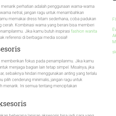
lu menarik perhatian adalah penggunaan warna-warna
rwarna netral, jangan ragu untuk menambahkan
 kamu memakai dress hitam sederhana, coba padukan
F
g cerah. Kombinasi warna yang berani bisa memberi
Ev
enampilanmu. Jika kamu butuh inspirasi
fashion wanita
A
k referensi di berbagai media sosial!
M
esoris
sl
am memberikan fokus pada penampilanmu. Jika kamu
uk menjaga bagian lain tetap simpel. Misalnya, jika
, sebaiknya hindari menggunakan anting yang terlalu
 pilih cenderung minimalis, jangan ragu untuk
ih menarik. Ini semua tentang menciptakan
sesoris
kan beberapa lapisan aksesoris bisa jadi cara yang