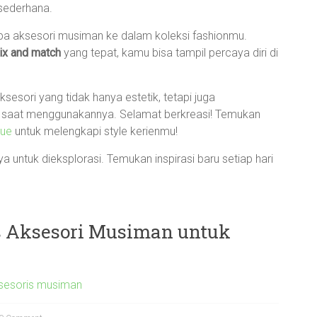
sederhana.
pa aksesori musiman ke dalam koleksi fashionmu.
ix and match
yang tepat, kamu bisa tampil percaya diri di
sesori yang tidak hanya estetik, tetapi juga
saat menggunakannya. Selamat berkreasi! Temukan
que
untuk melengkapi style kerienmu!
 untuk dieksplorasi. Temukan inspirasi baru setiap hari
s Aksesori Musiman untuk
ksesoris musiman