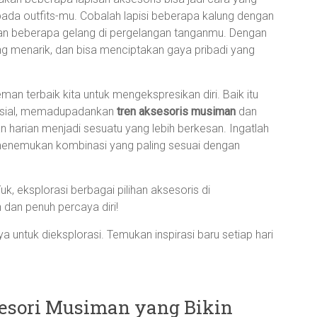
a outfits-mu. Cobalah lapisi beberapa kalung dengan
an beberapa gelang di pergelangan tanganmu. Dengan
g menarik, dan bisa menciptakan gaya pribadi yang
an terbaik kita untuk mengekspresikan diri. Baik itu
spesial, memadupadankan
tren aksesoris musiman
dan
 harian menjadi sesuatu yang lebih berkesan. Ingatlah
 menemukan kombinasi yang paling sesuai dengan
k, eksplorasi berbagai pilihan aksesoris di
 dan penuh percaya diri!
 untuk dieksplorasi. Temukan inspirasi baru setiap hari
sesori Musiman yang Bikin