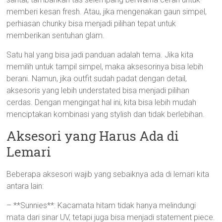
memberi kesan fresh. Atau, jika mengenakan gaun simpel,
perhiasan chunky bisa menjadi pilihan tepat untuk
memberikan sentuhan glam.
Satu hal yang bisa jadi panduan adalah tema. Jika kita
memilih untuk tampil simpel, maka aksesorinya bisa lebih
berani. Namun, jika outfit sudah padat dengan detail,
aksesoris yang lebih understated bisa menjadi pilihan
cerdas. Dengan mengingat hal ini, kita bisa lebih mudah
menciptakan kombinasi yang stylish dan tidak berlebihan.
Aksesori yang Harus Ada di
Lemari
Beberapa aksesori wajib yang sebaiknya ada di lemari kita
antara lain:
– **Sunnies**: Kacamata hitam tidak hanya melindungi
mata dari sinar UV, tetapi juga bisa menjadi statement piece.