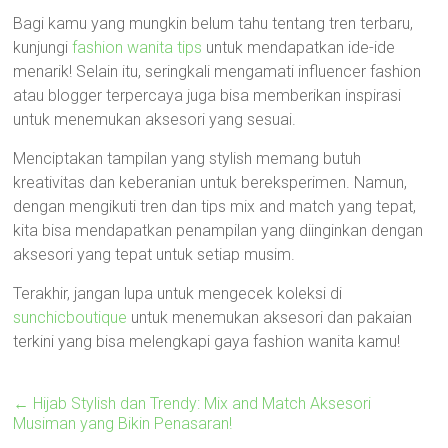
Bagi kamu yang mungkin belum tahu tentang tren terbaru,
kunjungi
fashion wanita tips
untuk mendapatkan ide-ide
menarik! Selain itu, seringkali mengamati influencer fashion
atau blogger terpercaya juga bisa memberikan inspirasi
untuk menemukan aksesori yang sesuai.
Menciptakan tampilan yang stylish memang butuh
kreativitas dan keberanian untuk bereksperimen. Namun,
dengan mengikuti tren dan tips mix and match yang tepat,
kita bisa mendapatkan penampilan yang diinginkan dengan
aksesori yang tepat untuk setiap musim.
Terakhir, jangan lupa untuk mengecek koleksi di
sunchicboutique
untuk menemukan aksesori dan pakaian
terkini yang bisa melengkapi gaya fashion wanita kamu!
←
Hijab Stylish dan Trendy: Mix and Match Aksesori
Musiman yang Bikin Penasaran!