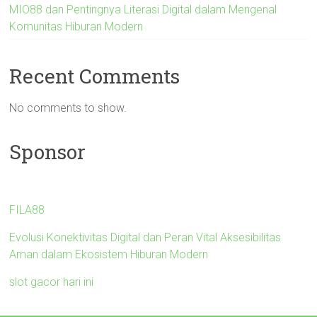
MIO88 dan Pentingnya Literasi Digital dalam Mengenal
Komunitas Hiburan Modern
Recent Comments
No comments to show.
Sponsor
FILA88
Evolusi Konektivitas Digital dan Peran Vital Aksesibilitas
Aman dalam Ekosistem Hiburan Modern
slot gacor hari ini