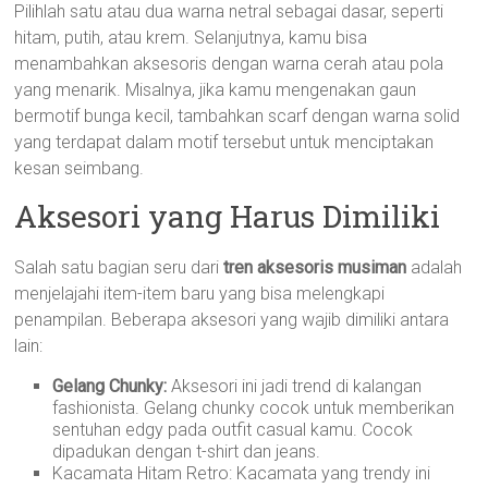
Pilihlah satu atau dua warna netral sebagai dasar, seperti
hitam, putih, atau krem. Selanjutnya, kamu bisa
menambahkan aksesoris dengan warna cerah atau pola
yang menarik. Misalnya, jika kamu mengenakan gaun
bermotif bunga kecil, tambahkan scarf dengan warna solid
yang terdapat dalam motif tersebut untuk menciptakan
kesan seimbang.
Aksesori yang Harus Dimiliki
Salah satu bagian seru dari
tren aksesoris musiman
adalah
menjelajahi item-item baru yang bisa melengkapi
penampilan. Beberapa aksesori yang wajib dimiliki antara
lain:
Gelang Chunky:
Aksesori ini jadi trend di kalangan
fashionista. Gelang chunky cocok untuk memberikan
sentuhan edgy pada outfit casual kamu. Cocok
dipadukan dengan t-shirt dan jeans.
Kacamata Hitam Retro: Kacamata yang trendy ini