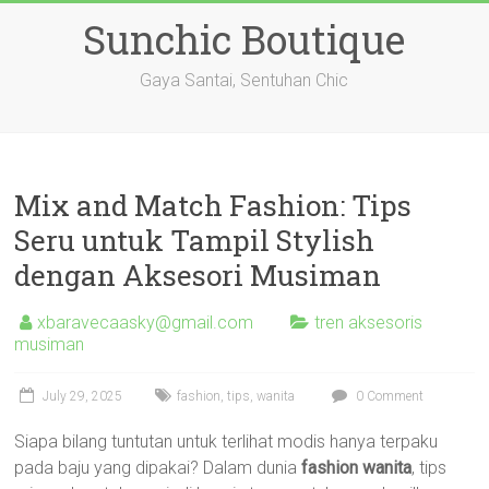
Skip
Sunchic Boutique
to
content
Gaya Santai, Sentuhan Chic
Mix and Match Fashion: Tips
Seru untuk Tampil Stylish
dengan Aksesori Musiman
xbaravecaasky@gmail.com
tren aksesoris
musiman
July 29, 2025
fashion
,
tips
,
wanita
0 Comment
Siapa bilang tuntutan untuk terlihat modis hanya terpaku
pada baju yang dipakai? Dalam dunia
fashion wanita
, tips