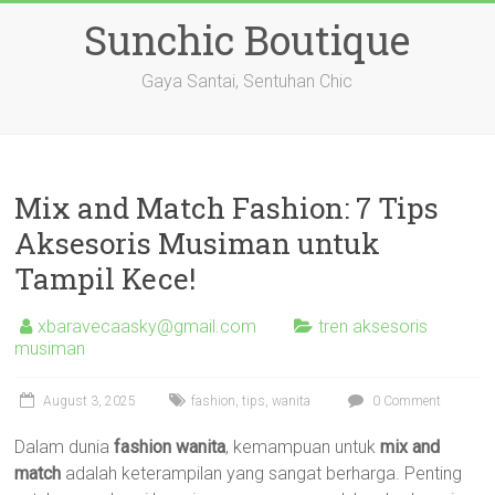
Skip
Sunchic Boutique
to
content
Gaya Santai, Sentuhan Chic
Mix and Match Fashion: 7 Tips
Aksesoris Musiman untuk
Tampil Kece!
xbaravecaasky@gmail.com
tren aksesoris
musiman
August 3, 2025
fashion
,
tips
,
wanita
0 Comment
Dalam dunia
fashion wanita
, kemampuan untuk
mix and
match
adalah keterampilan yang sangat berharga. Penting