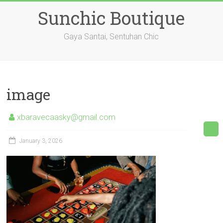
Skip
Sunchic Boutique
to
content
Gaya Santai, Sentuhan Chic
image
xbaravecaasky@gmail.com
January 3, 2026