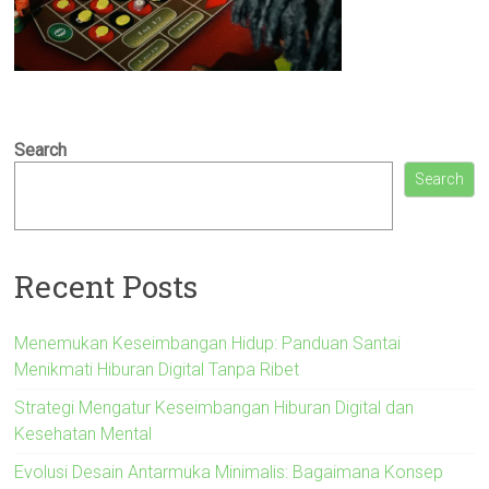
Search
Search
Recent Posts
Menemukan Keseimbangan Hidup: Panduan Santai
Menikmati Hiburan Digital Tanpa Ribet
Strategi Mengatur Keseimbangan Hiburan Digital dan
Kesehatan Mental
Evolusi Desain Antarmuka Minimalis: Bagaimana Konsep