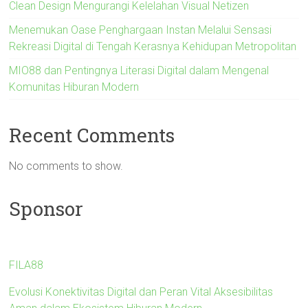
Clean Design Mengurangi Kelelahan Visual Netizen
Menemukan Oase Penghargaan Instan Melalui Sensasi
Rekreasi Digital di Tengah Kerasnya Kehidupan Metropolitan
MIO88 dan Pentingnya Literasi Digital dalam Mengenal
Komunitas Hiburan Modern
Recent Comments
No comments to show.
Sponsor
FILA88
Evolusi Konektivitas Digital dan Peran Vital Aksesibilitas