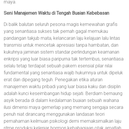
maya.
Seni Manajemen Waktu di Tengah Buaian Kebebasan
Di balik balutan seluruh pesona magis kemewahan grafis
yang senantiasa sukses tak pernah gagal memukau
pandangan takjub mata, kelancaran laju kelajuan lalu lintas
transmisi untuk mencetak apresiasi tanpa hambatan, dan
kukuhnya jaminan sistem standar perlindungan keamanan
enkripsi yang luar biasa paripurna tak tertembus, senantiasa
selalu tetap terdapat sebuah pakem esensial pilar nilai
fundamental yang senantiasa wajib hukumnya untuk dipeluk
erat dan dipegang teguh. Penegakan etika aturan
manajemen waktu pribadi yang luar biasa kaku dan disiplin
adalah kunci keseimbangan hidup sejati. Berdiam bernaung
asyik berada di dalam kedalaman buaian sebuah wahana
ilusi dimensi maya gemerlap yang memang sengaja secara
penuh niat dirancang menggunakan landasan teori
pemahaman keilmuan psikologi demi memaksimalkan laju
ritme produksi kelenjar hormon kebahagiaan otak amatlah