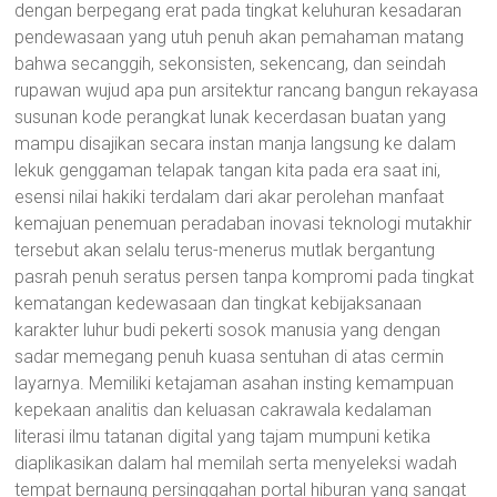
dengan berpegang erat pada tingkat keluhuran kesadaran
pendewasaan yang utuh penuh akan pemahaman matang
bahwa secanggih, sekonsisten, sekencang, dan seindah
rupawan wujud apa pun arsitektur rancang bangun rekayasa
susunan kode perangkat lunak kecerdasan buatan yang
mampu disajikan secara instan manja langsung ke dalam
lekuk genggaman telapak tangan kita pada era saat ini,
esensi nilai hakiki terdalam dari akar perolehan manfaat
kemajuan penemuan peradaban inovasi teknologi mutakhir
tersebut akan selalu terus-menerus mutlak bergantung
pasrah penuh seratus persen tanpa kompromi pada tingkat
kematangan kedewasaan dan tingkat kebijaksanaan
karakter luhur budi pekerti sosok manusia yang dengan
sadar memegang penuh kuasa sentuhan di atas cermin
layarnya. Memiliki ketajaman asahan insting kemampuan
kepekaan analitis dan keluasan cakrawala kedalaman
literasi ilmu tatanan digital yang tajam mumpuni ketika
diaplikasikan dalam hal memilah serta menyeleksi wadah
tempat bernaung persinggahan portal hiburan yang sangat