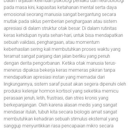
Dalam tinjauan keilmuan psikologi perilaku dan neurobiologi
pada masa kini, kapasitas ketahanan mental serta daya
emosional seorang manusia sangat bergantung secara
mutlak pada siklus pemberian penghargaan atau sistem
apresiasi di dalam struktur otak besar. Di dalam rutinitas
keras kehidupan nyata sehari-hari, untuk bisa mendapatkan
sebuah validasi, penghargaan, atau momentum
keberhasilan sering kali membutuhkan proses waktu yang
teramat sangat panjang dan jalan berliku yang penuh
dengan derita pengorbanan. Ketika otak manusia terus-
menerus dipaksa bekerja keras memeras pikiran tanpa
mendapatkan apresiasi instan yang memadai dari
lingkungannya, sistem saraf pusat akan segera dipenuhi oleh
produksi kelenjar hormon kortisol yang seketika memicu
perasaan jenuh, letih, frustrasi, dan stres kronis yang
berkepanjangan. Oleh karena alasan medis yang sangat
mendasar itulah, tubuh kita secara biologis amat sangat
membutuhkan kehadiran sebuah stimulus eksternal yang
sanggup menyuntikkan rasa pencapaian mikro secara