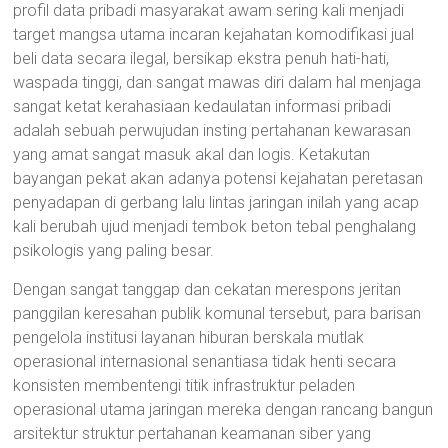
profil data pribadi masyarakat awam sering kali menjadi
target mangsa utama incaran kejahatan komodifikasi jual
beli data secara ilegal, bersikap ekstra penuh hati-hati,
waspada tinggi, dan sangat mawas diri dalam hal menjaga
sangat ketat kerahasiaan kedaulatan informasi pribadi
adalah sebuah perwujudan insting pertahanan kewarasan
yang amat sangat masuk akal dan logis. Ketakutan
bayangan pekat akan adanya potensi kejahatan peretasan
penyadapan di gerbang lalu lintas jaringan inilah yang acap
kali berubah ujud menjadi tembok beton tebal penghalang
psikologis yang paling besar.
Dengan sangat tanggap dan cekatan merespons jeritan
panggilan keresahan publik komunal tersebut, para barisan
pengelola institusi layanan hiburan berskala mutlak
operasional internasional senantiasa tidak henti secara
konsisten membentengi titik infrastruktur peladen
operasional utama jaringan mereka dengan rancang bangun
arsitektur struktur pertahanan keamanan siber yang