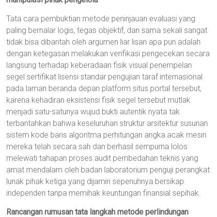
Tata cara pembuktian metode peninjauan evaluasi yang
paling bernalar logis, tegas objektif, dan sama sekali sangat
tidak bisa dibantah oleh argumen liar lisan apa pun adalah
dengan ketegasan melakukan verifikasi pengecekan secara
langsung terhadap keberadaan fisik visual penempelan
segel sertifikat lisensi standar pengujian taraf internasional
pada laman beranda depan platform situs portal tersebut,
karena kehadiran eksistensi fisik segel tersebut mutlak
menjadi satu-satunya wujud bukti autentik nyata tak
terbantahkan bahwa keseluruhan struktur arsitektur susunan
sistem kode baris algoritma perhitungan angka acak mesin
mereka telah secara sah dan berhasil sempurna lolos
melewati tahapan proses audit pembedahan teknis yang
amat mendalam oleh badan laboratorium penguji perangkat
lunak pihak ketiga yang dijamin sepenuhnya bersikap
independen tanpa memihak keuntungan finansial sepihak.
Rancangan rumusan tata langkah metode perlindungan