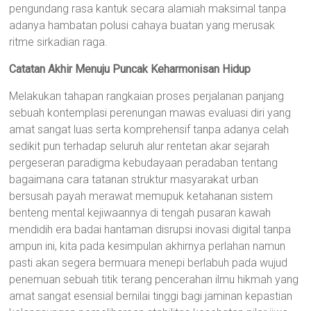
pengundang rasa kantuk secara alamiah maksimal tanpa
adanya hambatan polusi cahaya buatan yang merusak
ritme sirkadian raga.
Catatan Akhir Menuju Puncak Keharmonisan Hidup
Melakukan tahapan rangkaian proses perjalanan panjang
sebuah kontemplasi perenungan mawas evaluasi diri yang
amat sangat luas serta komprehensif tanpa adanya celah
sedikit pun terhadap seluruh alur rentetan akar sejarah
pergeseran paradigma kebudayaan peradaban tentang
bagaimana cara tatanan struktur masyarakat urban
bersusah payah merawat memupuk ketahanan sistem
benteng mental kejiwaannya di tengah pusaran kawah
mendidih era badai hantaman disrupsi inovasi digital tanpa
ampun ini, kita pada kesimpulan akhirnya perlahan namun
pasti akan segera bermuara menepi berlabuh pada wujud
penemuan sebuah titik terang pencerahan ilmu hikmah yang
amat sangat esensial bernilai tinggi bagi jaminan kepastian