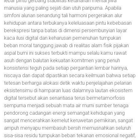
lebar pintu gerbang stabilitas ketahanan mental jiwa
manusia yang paling sejati dan utuh paripurna. Apabila
simfoni alunan senandung tali harmoni pergerakan alur
kehidupan antara terbukanya keleluasaan pintu kebebasan
berekspresi tanpa batas di dimensi persembunyian layar
kaca ilusi digital dan keharusan pemenuhan tumpukan
beban moral tanggung jawab di realitas alam fisik pijakan
aspal bumi ini sukses terbukti mampu selalu kamu rawat
asuh dengan balutan kekuatan komitmen yang penuh
konsistensi teguh pada setiap pergantian lembar harinya,
niscaya dan dapat dipastikan secara keilmuan bahwa setiap
tetesan berharga alokasi detik waktu penjelajahan pelarian
eksistensimu di hamparan luas dalamnya lautan ekosistem
digital tersebut akan senantiasa terus bermetamorfosis
sempurna menjadi sebuah mata air murni sumber tenaga
pendorong cadangan energi semangat kehidupan yang
sangat mencerahkan kemelut keruwetan pemikiran, sangat
ampuh menyapu membasuh bersih memusnahkan seluruh
sisa-sisa residu tumpukan beban tekanan emosional negatif,