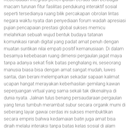
macam turunan fitur fasilitas pendukung interaktif sosial
seperti tersedianya ruang bilik percakapan obrolan lintas
negara waktu nyata dan penyediaan forum wadah apresiasi
pujian pencapaian prestasi global sukses memicu
melahirkan sebuah wujud bentuk budaya tatanan
komunikasi ranah digital yang padat amat penuh dengan
muatan suntikan nilai empati positif kemanusiaan. Di dalam
besarnya kebebasan ruang dimensi pergaulan jagat maya
tanpa adanya sekat fisik batas penghalang ini, seseorang
manusia biasa bisa dengan amat sangat mudah, luwes
santai, dan berani melemparkan sekadar sapaan kalimat
ucapan hangat merayakan keberhasilan gemilang kawan
seperjuangan virtual yang sama sekali tak dikenalnya di
dunia nyata. Jalinan tulus benang persaudaraan pergaulan
yang terus tumbuh merambat subur secara organik murni di
seberang layar gawai cerdas ini sukses membuktikan
secara empiris bahwa kedamaian batin juga amat bisa
diraih melalui interaksi tanpa batas kelas sosial di alam