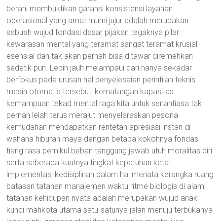
berani membuktikan garansi konsistensi layanan
operasional yang amat murni jujur adalah merupakan
sebuah wujud fondasi dasar pijakan tegaknya pilar
kewarasan mental yang teramat sangat teramat krusial
esensial dan tak akan pernah bisa ditawar diremehkan
sedetik pun. Lebih jauh melampaui dari hanya sekadar
berfokus pada urusan hal penyelesaian perintilan teknis
mesin otomatis tersebut, kematangan kapasitas
kemampuan tekad mental raga kita untuk senantiasa tak
pernah lelah terus merajut menyelaraskan pesona
kemudahan mendapatkan rentetan apresiasi instan di
wahana hiburan maya dengan betapa kokohnya fondasi
tiang rasa pemikul beban tanggung jawab utuh moralitas diri
serta seberapa kuatnya tingkat kepatuhan ketat
implementasi kedisiplinan dalam hal menata kerangka ruang
batasan tatanan manajemen waktu ritme biologis di alam
tatanan kehidupan nyata adalah merupakan wujud anak
kunci mahkota utama satu-satunya jalan menuju terbukanya