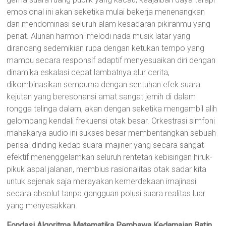
emosional ini akan seketika mulai bekerja menenangkan
dan mendominasi seluruh alam kesadaran pikiranmu yang
penat. Alunan harmoni melodi nada musik latar yang
dirancang sedemikian rupa dengan ketukan tempo yang
mampu secara responsif adaptif menyesuaikan diri dengan
dinamika eskalasi cepat lambatnya alur cerita,
dikombinasikan sempurna dengan sentuhan efek suara
kejutan yang beresonansi amat sangat jernih di dalam
rongga telinga dalam, akan dengan seketika mengambil alih
gelombang kendali frekuensi otak besar. Orkestrasi simfoni
mahakarya audio ini sukses besar membentangkan sebuah
perisai dinding kedap suara imajiner yang secara sangat
efektif menenggelamkan seluruh rentetan kebisingan hiruk-
pikuk aspal jalanan, membius rasionalitas otak sadar kita
untuk sejenak saja merayakan kemerdekaan imajinasi
secara absolut tanpa gangguan polusi suara realitas luar
yang menyesakkan.
Fondasi Algoritma Matematika Pembawa Kedamaian Batin