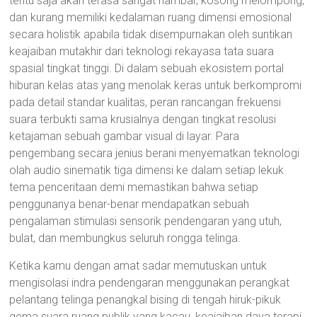
tentu saja akan terasa sangat hambar, kosong melompong,
dan kurang memiliki kedalaman ruang dimensi emosional
secara holistik apabila tidak disempurnakan oleh suntikan
keajaiban mutakhir dari teknologi rekayasa tata suara
spasial tingkat tinggi. Di dalam sebuah ekosistem portal
hiburan kelas atas yang menolak keras untuk berkompromi
pada detail standar kualitas, peran rancangan frekuensi
suara terbukti sama krusialnya dengan tingkat resolusi
ketajaman sebuah gambar visual di layar. Para
pengembang secara jenius berani menyematkan teknologi
olah audio sinematik tiga dimensi ke dalam setiap lekuk
tema penceritaan demi memastikan bahwa setiap
penggunanya benar-benar mendapatkan sebuah
pengalaman stimulasi sensorik pendengaran yang utuh,
bulat, dan membungkus seluruh rongga telinga.
Ketika kamu dengan amat sadar memutuskan untuk
mengisolasi indra pendengaran menggunakan perangkat
pelantang telinga penangkal bising di tengah hiruk-pikuk
gema suara ruang publik yang kacau, keajaiban daya terapi