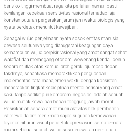
berisiko tinggi membuat raga kita perlahan namun pasti
kehilangan kepekaan sensitivitas rasional terhadap laju
konstan putaran pergerakan jarum jam waktu biologis yang
nyata berdetak menuntut kewajiban.
Sebagai wujud penjelmaan nyata sosok entitas manusia
dewasa seutuhnya yang dianugerahi keagungan daya
kemampuan wujud berpikir rasional yang amat sangat sehat
walafiat dan memegang otonomi wewenang kendali penuh
secara mutlak atas kemudi arah gerak laju masa depan
takdirnya, senantiasa mempraktikkan penguasaan
implementasi tata manajemen waktu dengan konsisten
menerapkan tingkat kedisiplinan mental perisai yang amat
kaku tanpa sedikit pun kompromi negosiasi adalah sebuah
wujud mutlak kewajiban beban tanggung jawab moral.
Posisikanlah secara amat murni aktivitas hak pemberian
istimewa dalam menikmati sajian suguhan kemewahan
layanan hiburan visual pencetak apresiasi ini semata-mata
murni sebagai sebuah wujud sesi perawatan pemulihan