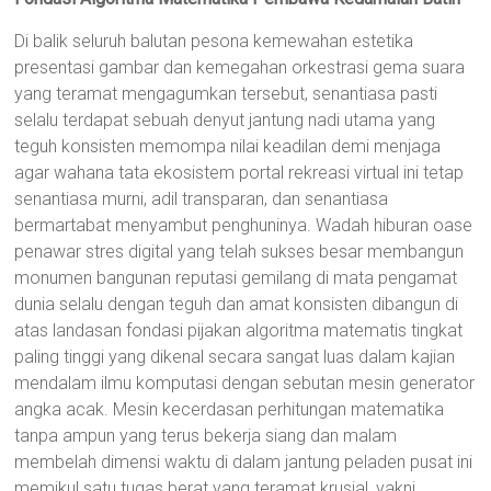
Di balik seluruh balutan pesona kemewahan estetika
presentasi gambar dan kemegahan orkestrasi gema suara
yang teramat mengagumkan tersebut, senantiasa pasti
selalu terdapat sebuah denyut jantung nadi utama yang
teguh konsisten memompa nilai keadilan demi menjaga
agar wahana tata ekosistem portal rekreasi virtual ini tetap
senantiasa murni, adil transparan, dan senantiasa
bermartabat menyambut penghuninya. Wadah hiburan oase
penawar stres digital yang telah sukses besar membangun
monumen bangunan reputasi gemilang di mata pengamat
dunia selalu dengan teguh dan amat konsisten dibangun di
atas landasan fondasi pijakan algoritma matematis tingkat
paling tinggi yang dikenal secara sangat luas dalam kajian
mendalam ilmu komputasi dengan sebutan mesin generator
angka acak. Mesin kecerdasan perhitungan matematika
tanpa ampun yang terus bekerja siang dan malam
membelah dimensi waktu di dalam jantung peladen pusat ini
memikul satu tugas berat yang teramat krusial, yakni