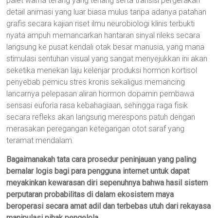
palet warna terang yang tenang serta transisi pergerakan
detail animasi yang luar biasa mulus tanpa adanya patahan
grafis secara kajian riset ilmu neurobiologi klinis terbukti
nyata ampuh memancarkan hantaran sinyal rileks secara
langsung ke pusat kendali otak besar manusia, yang mana
stimulasi sentuhan visual yang sangat menyejukkan ini akan
seketika menekan laju kelenjar produksi hormon kortisol
penyebab pemicu stres kronis sekaligus memancing
lancarnya pelepasan aliran hormon dopamin pembawa
sensasi euforia rasa kebahagiaan, sehingga raga fisik
secara refleks akan langsung merespons patuh dengan
merasakan peregangan ketegangan otot saraf yang
teramat mendalam.
Bagaimanakah tata cara prosedur peninjauan yang paling
bernalar logis bagi para pengguna internet untuk dapat
meyakinkan kewarasan diri sepenuhnya bahwa hasil sistem
perputaran probabilitas di dalam ekosistem maya
beroperasi secara amat adil dan terbebas utuh dari rekayasa
manipulasi pihak pengelola