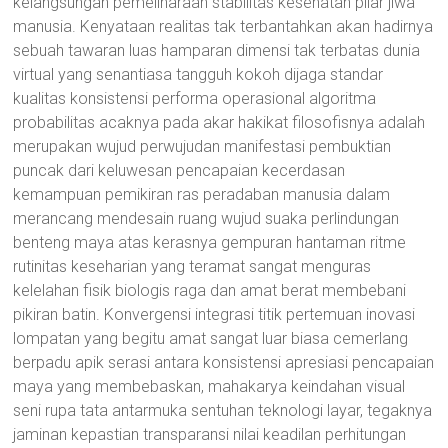
kelangsungan pemeliharaan stabilitas kesehatan pilar jiwa
manusia. Kenyataan realitas tak terbantahkan akan hadirnya
sebuah tawaran luas hamparan dimensi tak terbatas dunia
virtual yang senantiasa tangguh kokoh dijaga standar
kualitas konsistensi performa operasional algoritma
probabilitas acaknya pada akar hakikat filosofisnya adalah
merupakan wujud perwujudan manifestasi pembuktian
puncak dari keluwesan pencapaian kecerdasan
kemampuan pemikiran ras peradaban manusia dalam
merancang mendesain ruang wujud suaka perlindungan
benteng maya atas kerasnya gempuran hantaman ritme
rutinitas keseharian yang teramat sangat menguras
kelelahan fisik biologis raga dan amat berat membebani
pikiran batin. Konvergensi integrasi titik pertemuan inovasi
lompatan yang begitu amat sangat luar biasa cemerlang
berpadu apik serasi antara konsistensi apresiasi pencapaian
maya yang membebaskan, mahakarya keindahan visual
seni rupa tata antarmuka sentuhan teknologi layar, tegaknya
jaminan kepastian transparansi nilai keadilan perhitungan