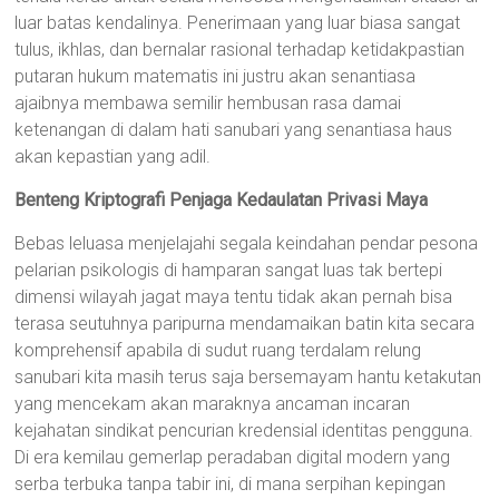
luar batas kendalinya. Penerimaan yang luar biasa sangat
tulus, ikhlas, dan bernalar rasional terhadap ketidakpastian
putaran hukum matematis ini justru akan senantiasa
ajaibnya membawa semilir hembusan rasa damai
ketenangan di dalam hati sanubari yang senantiasa haus
akan kepastian yang adil.
Benteng Kriptografi Penjaga Kedaulatan Privasi Maya
Bebas leluasa menjelajahi segala keindahan pendar pesona
pelarian psikologis di hamparan sangat luas tak bertepi
dimensi wilayah jagat maya tentu tidak akan pernah bisa
terasa seutuhnya paripurna mendamaikan batin kita secara
komprehensif apabila di sudut ruang terdalam relung
sanubari kita masih terus saja bersemayam hantu ketakutan
yang mencekam akan maraknya ancaman incaran
kejahatan sindikat pencurian kredensial identitas pengguna.
Di era kemilau gemerlap peradaban digital modern yang
serba terbuka tanpa tabir ini, di mana serpihan kepingan