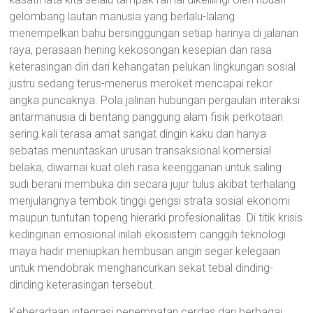
gelombang lautan manusia yang berlalu-lalang
menempelkan bahu bersinggungan setiap harinya di jalanan
raya, perasaan hening kekosongan kesepian dan rasa
keterasingan diri dari kehangatan pelukan lingkungan sosial
justru sedang terus-menerus meroket mencapai rekor
angka puncaknya. Pola jalinan hubungan pergaulan interaksi
antarmanusia di bentang panggung alam fisik perkotaan
sering kali terasa amat sangat dingin kaku dan hanya
sebatas menuntaskan urusan transaksional komersial
belaka, diwarnai kuat oleh rasa keengganan untuk saling
sudi berani membuka diri secara jujur tulus akibat terhalang
menjulangnya tembok tinggi gengsi strata sosial ekonomi
maupun tuntutan topeng hierarki profesionalitas. Di titik krisis
kedinginan emosional inilah ekosistem canggih teknologi
maya hadir meniupkan hembusan angin segar kelegaan
untuk mendobrak menghancurkan sekat tebal dinding-
dinding keterasingan tersebut.
Keberadaan integrasi penempatan cerdas dari berbagai