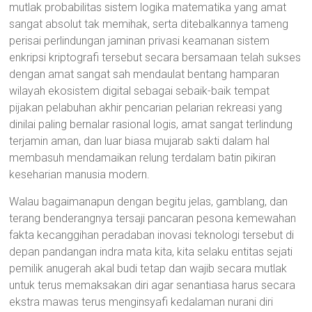
mutlak probabilitas sistem logika matematika yang amat
sangat absolut tak memihak, serta ditebalkannya tameng
perisai perlindungan jaminan privasi keamanan sistem
enkripsi kriptografi tersebut secara bersamaan telah sukses
dengan amat sangat sah mendaulat bentang hamparan
wilayah ekosistem digital sebagai sebaik-baik tempat
pijakan pelabuhan akhir pencarian pelarian rekreasi yang
dinilai paling bernalar rasional logis, amat sangat terlindung
terjamin aman, dan luar biasa mujarab sakti dalam hal
membasuh mendamaikan relung terdalam batin pikiran
keseharian manusia modern.
Walau bagaimanapun dengan begitu jelas, gamblang, dan
terang benderangnya tersaji pancaran pesona kemewahan
fakta kecanggihan peradaban inovasi teknologi tersebut di
depan pandangan indra mata kita, kita selaku entitas sejati
pemilik anugerah akal budi tetap dan wajib secara mutlak
untuk terus memaksakan diri agar senantiasa harus secara
ekstra mawas terus menginsyafi kedalaman nurani diri