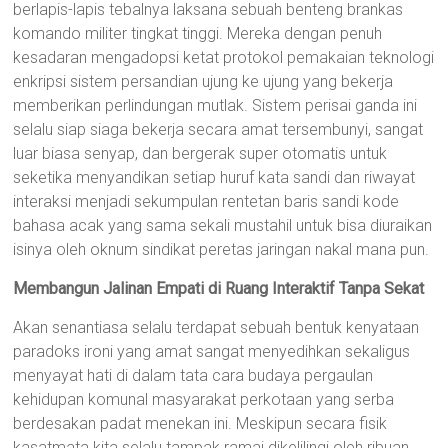
berlapis-lapis tebalnya laksana sebuah benteng brankas
komando militer tingkat tinggi. Mereka dengan penuh
kesadaran mengadopsi ketat protokol pemakaian teknologi
enkripsi sistem persandian ujung ke ujung yang bekerja
memberikan perlindungan mutlak. Sistem perisai ganda ini
selalu siap siaga bekerja secara amat tersembunyi, sangat
luar biasa senyap, dan bergerak super otomatis untuk
seketika menyandikan setiap huruf kata sandi dan riwayat
interaksi menjadi sekumpulan rentetan baris sandi kode
bahasa acak yang sama sekali mustahil untuk bisa diuraikan
isinya oleh oknum sindikat peretas jaringan nakal mana pun.
Membangun Jalinan Empati di Ruang Interaktif Tanpa Sekat
Akan senantiasa selalu terdapat sebuah bentuk kenyataan
paradoks ironi yang amat sangat menyedihkan sekaligus
menyayat hati di dalam tata cara budaya pergaulan
kehidupan komunal masyarakat perkotaan yang serba
berdesakan padat menekan ini. Meskipun secara fisik
kasatmata kita selalu tampak ramai dikelilingi oleh ribuan