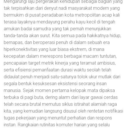
Mengarungi laju pergerakan kehidupan sebagai bagian yang
tak terpisahkan dari denyut nadi masyarakat modern yang
bermukim di pusat peradaban kota metropolitan acap kali
terasa layaknya mendayung perahu kayu kecil di tengah
amukan badai samudra yang tak pernah menunjukkan
tanda-tanda akan surut. Kita semua pada hakikatnya hidup,
bernapas, dan beroperasi penuh di dalam sebuah era
hiperkonektivitas yang luar biasa ekstrem, di mana
kecepatan dalam merespons berbagai macam tuntutan,
pencapaian target metrik kinerja yang teramat ambisius,
serta efisiensi pemanfaatan durasi waktu seolah telah
didaulat penuh menjadi satu-satunya tolok ukur mutlak dari
segala bentuk kesuksesan eksistensi seorang insan
manusia. Sejak momen pertama kelopak mata dipaksa
terbuka di pagi buta, dering alarm dari layar gawai cerdas
telah secara brutal memutus siklus istirahat alamiah raga
kita, yang kemudian langsung disusul oleh rentetan notifikasi
tugas pekerjaan yang menuntut perhatian dan respons
instan. Rangkaian rutinitas komuter harian yang selalu