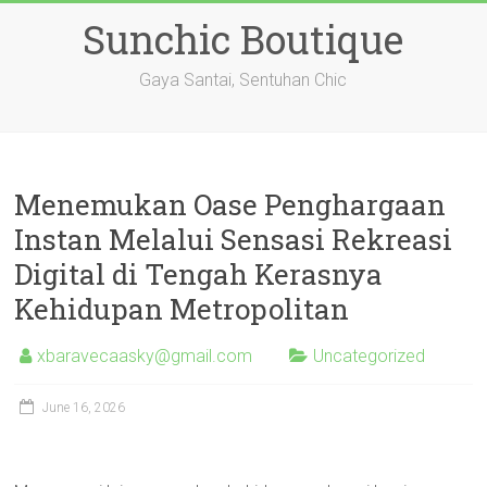
Skip
Sunchic Boutique
to
content
Gaya Santai, Sentuhan Chic
Menemukan Oase Penghargaan
Instan Melalui Sensasi Rekreasi
Digital di Tengah Kerasnya
Kehidupan Metropolitan
xbaravecaasky@gmail.com
Uncategorized
June 16, 2026