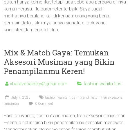
bukan hanya komentar, tetapi juga seberapa percaya dirinya
kamu merasa. Itu barometer terbaik. Saya sudah
melihatnya berulang kali di kerjaan: orang yang berani
bermain detail, akhirnya punya signature look yang
konsisten dan terasa hidup.
Mix & Match Gaya: Temukan
Aksesori Musiman yang Bikin
Penampilanmu Keren!
xbaravecaasky@gmail.com
fashion wanita tips
July 7, 2025
fashion wanita
,
tips mix and match
,
tren aksesoris
musiman
0 Comment
Fashion wanita, tips mix and match, tren aksesoris musiman
—semua hal ini bisa bikin penampilanmu semakin menawan!
Menggabungkan elemen-elemen fashion membutuhkan