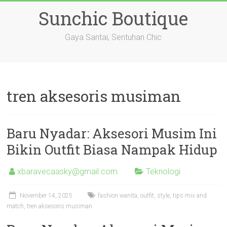
Skip
Sunchic Boutique
to
content
Gaya Santai, Sentuhan Chic
tren aksesoris musiman
Baru Nyadar: Aksesori Musim Ini
Bikin Outfit Biasa Nampak Hidup
xbaravecaasky@gmail.com
Teknologi
November 14, 2025
fashion wanita
,
outfit
,
style
,
tips mix and
match
,
tren aksesoris musiman