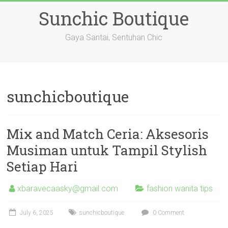
Skip
Sunchic Boutique
to
content
Gaya Santai, Sentuhan Chic
sunchicboutique
Mix and Match Ceria: Aksesoris
Musiman untuk Tampil Stylish
Setiap Hari
xbaravecaasky@gmail.com
fashion wanita tips
July 6, 2025
sunchicboutique
0 Comment