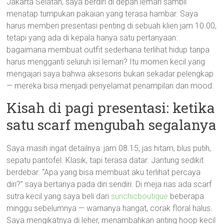
Jakarta Selatan, saya berdiri di depan lemari sambil
menatap tumpukan pakaian yang terasa hambar. Saya
harus memberi presentasi penting di sebuah klien jam 10.00,
tetapi yang ada di kepala hanya satu pertanyaan:
bagaimana membuat outfit sederhana terlihat hidup tanpa
harus mengganti seluruh isi lemari? Itu momen kecil yang
mengajari saya bahwa aksesoris bukan sekadar pelengkap
— mereka bisa menjadi penyelamat penampilan dan mood.
Kisah di pagi presentasi: ketika
satu scarf mengubah segalanya
Saya masih ingat detailnya: jam 08.15, jas hitam, blus putih,
sepatu pantofel. Klasik, tapi terasa datar. Jantung sedikit
berdebar. “Apa yang bisa membuat aku terlihat percaya
diri?” saya bertanya pada diri sendiri. Di meja rias ada scarf
sutra kecil yang saya beli dari
sunchicboutique
beberapa
minggu sebelumnya — warnanya hangat, corak floral halus.
Saya mengikatnya di leher, menambahkan anting hoop kecil