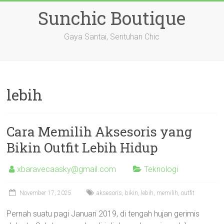
Skip
Sunchic Boutique
to
content
Gaya Santai, Sentuhan Chic
lebih
Cara Memilih Aksesoris yang
Bikin Outfit Lebih Hidup
xbaravecaasky@gmail.com
Teknologi
November 17, 2025
aksesoris
,
bikin
,
lebih
,
memilih
,
outfit
Pernah suatu pagi Januari 2019, di tengah hujan gerimis