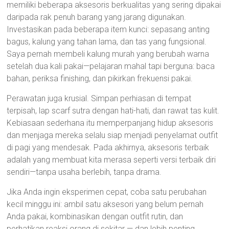
memiliki beberapa aksesoris berkualitas yang sering dipakai
daripada rak penuh barang yang jarang digunakan.
Investasikan pada beberapa item kunci: sepasang anting
bagus, kalung yang tahan lama, dan tas yang fungsional.
Saya pernah membeli kalung murah yang berubah warna
setelah dua kali pakai—pelajaran mahal tapi berguna: baca
bahan, periksa finishing, dan pikirkan frekuensi pakai.
Perawatan juga krusial. Simpan perhiasan di tempat
terpisah, lap scarf sutra dengan hati-hati, dan rawat tas kulit.
Kebiasaan sederhana itu memperpanjang hidup aksesoris
dan menjaga mereka selalu siap menjadi penyelamat outfit
di pagi yang mendesak. Pada akhirnya, aksesoris terbaik
adalah yang membuat kita merasa seperti versi terbaik diri
sendiri—tanpa usaha berlebih, tanpa drama.
Jika Anda ingin eksperimen cepat, coba satu perubahan
kecil minggu ini: ambil satu aksesori yang belum pernah
Anda pakai, kombinasikan dengan outfit rutin, dan
perhatikan reaksi orang di sekitar — dan lebih penting,