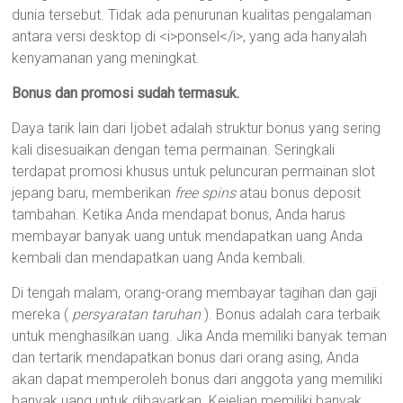
dunia tersebut. Tidak ada penurunan kualitas pengalaman
antara versi desktop di <i>ponsel</i>, yang ada hanyalah
kenyamanan yang meningkat.
Bonus dan promosi sudah termasuk.
Daya tarik lain dari Ijobet adalah struktur bonus yang sering
kali disesuaikan dengan tema permainan. Seringkali
terdapat promosi khusus untuk peluncuran permainan slot
jepang baru, memberikan
free spins
atau bonus deposit
tambahan. Ketika Anda mendapat bonus, Anda harus
membayar banyak uang untuk mendapatkan uang Anda
kembali dan mendapatkan uang Anda kembali.
Di tengah malam, orang-orang membayar tagihan dan gaji
mereka (
persyaratan taruhan
). Bonus adalah cara terbaik
untuk menghasilkan uang. Jika Anda memiliki banyak teman
dan tertarik mendapatkan bonus dari orang asing, Anda
akan dapat memperoleh bonus dari anggota yang memiliki
banyak uang untuk dibayarkan. Kejelian memiliki banyak