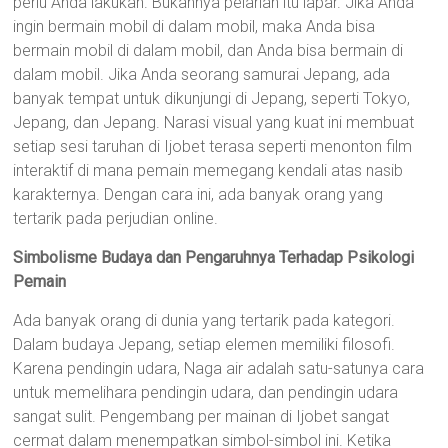
perlu Anda lakukan. Bukannya pelarian itu lapar. Jika Anda
ingin bermain mobil di dalam mobil, maka Anda bisa
bermain mobil di dalam mobil, dan Anda bisa bermain di
dalam mobil. Jika Anda seorang samurai Jepang, ada
banyak tempat untuk dikunjungi di Jepang, seperti Tokyo,
Jepang, dan Jepang. Narasi visual yang kuat ini membuat
setiap sesi taruhan di Ijobet terasa seperti menonton film
interaktif di mana pemain memegang kendali atas nasib
karakternya. Dengan cara ini, ada banyak orang yang
tertarik pada perjudian online.
Simbolisme Budaya dan Pengaruhnya Terhadap Psikologi
Pemain
Ada banyak orang di dunia yang tertarik pada kategori.
Dalam budaya Jepang, setiap elemen memiliki filosofi.
Karena pendingin udara, Naga air adalah satu-satunya cara
untuk memelihara pendingin udara, dan pendingin udara
sangat sulit. Pengembang per mainan di Ijobet sangat
cermat dalam menempatkan simbol-simbol ini. Ketika