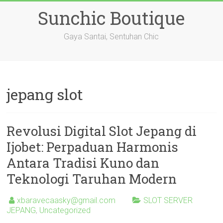
Skip
Sunchic Boutique
to
content
Gaya Santai, Sentuhan Chic
jepang slot
Revolusi Digital Slot Jepang di
Ijobet: Perpaduan Harmonis
Antara Tradisi Kuno dan
Teknologi Taruhan Modern
xbaravecaasky@gmail.com
SLOT SERVER
JEPANG
,
Uncategorized