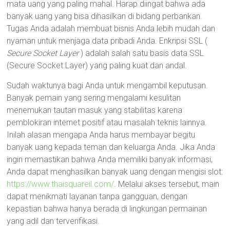
mata uang yang paling mahal. Harap diingat bahwa ada
banyak uang yang bisa dihasilkan di bidang perbankan.
Tugas Anda adalah membuat bisnis Anda lebih mudah dan
nyaman untuk menjaga data pribadi Anda. Enkripsi SSL (
Secure Socket Layer
) adalah salah satu basis data SSL
(Secure Socket Layer) yang paling kuat dan andal.
Sudah waktunya bagi Anda untuk mengambil keputusan.
Banyak pemain yang sering mengalami kesulitan
menemukan tautan masuk yang stabilitas karena
pemblokiran internet positif atau masalah teknis lainnya.
Inilah alasan mengapa Anda harus membayar begitu
banyak uang kepada teman dan keluarga Anda. Jika Anda
ingin memastikan bahwa Anda memiliki banyak informasi,
Anda dapat menghasilkan banyak uang dengan mengisi slot:
https://www.thaisquareil.com/
. Melalui akses tersebut, main
dapat menikmati layanan tanpa gangguan, dengan
kepastian bahwa hanya berada di lingkungan permainan
yang adil dan terverifikasi.