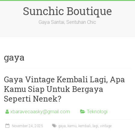
Skip
Sunchic Boutique
to
content
Gaya Santai, Sentuhan Chic
gaya
Gaya Vintage Kembali Lagi, Apa
Kamu Siap Untuk Bergaya
Seperti Nenek?
xbaravecaasky@gmail.com
Teknologi
November 24, 2025
gaya
,
kamu
,
kembali
,
lagi
,
vintage