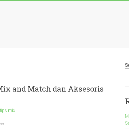
S
Mix and Match dan Aksesoris
tips mix
M
S
ent