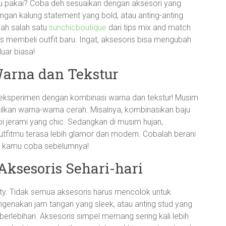
 pakai? Coba deh sesuaikan dengan aksesori yang
an kalung statement yang bold, atau anting-anting
lah salah satu
sunchicboutique
dari tips mix and match
s membeli outfit baru. Ingat, aksesoris bisa mengubah
uar biasa!
arna dan Tekstur
ereksperimen dengan kombinasi warna dan tekstur! Musim
lkan warna-warna cerah. Misalnya, kombinasikan baju
i jerami yang chic. Sedangkan di musim hujan,
utfitmu terasa lebih glamor dan modern. Cobalah berani
h kamu coba sebelumnya!
Aksesoris Sehari-hari
icity. Tidak semua aksesoris harus mencolok untuk
genakan jam tangan yang sleek, atau anting stud yang
erlebihan. Aksesoris simpel memang sering kali lebih