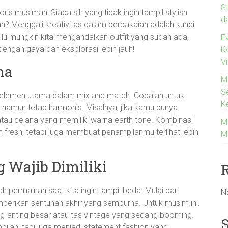
S
ris musiman! Siapa sih yang tidak ingin tampil stylish
d
n? Menggali kreativitas dalam berpakaian adalah kunci
Dulu mungkin kita mengandalkan outfit yang sudah ada,
E
dengan gaya dan eksplorasi lebih jauh!
K
V
na
M
S
h elemen utama dalam mix and match. Cobalah untuk
K
 namun tetap harmonis. Misalnya, jika kamu punya
tau celana yang memiliki warna earth tone. Kombinasi
M
fresh, tetapi juga membuat penampilanmu terlihat lebih
M
 Wajib Dimiliki
h permainan saat kita ingin tampil beda. Mulai dari
N
mberikan sentuhan akhir yang sempurna. Untuk musim ini,
ing-anting besar atau tas vintage yang sedang booming.
ilan, tapi juga menjadi statement fashion yang