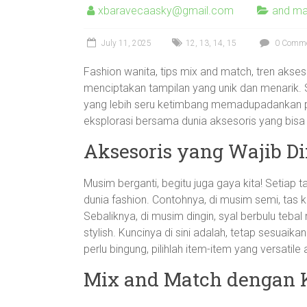
xbaravecaasky@gmail.com
and ma
July 11, 2025
12
,
13
,
14
,
15
0 Comm
Fashion wanita, tips mix and match, tren akses
menciptakan tampilan yang unik dan menarik. 
yang lebih seru ketimbang memadupadankan pa
eksplorasi bersama dunia aksesoris yang bi
Aksesoris yang Wajib Di
Musim berganti, begitu juga gaya kita! Setiap 
dunia fashion. Contohnya, di musim semi, tas k
Sebaliknya, di musim dingin, syal berbulu tebal
stylish. Kuncinya di sini adalah, tetap sesua
perlu bingung, pilihlah item-item yang versatil
Mix and Match dengan K