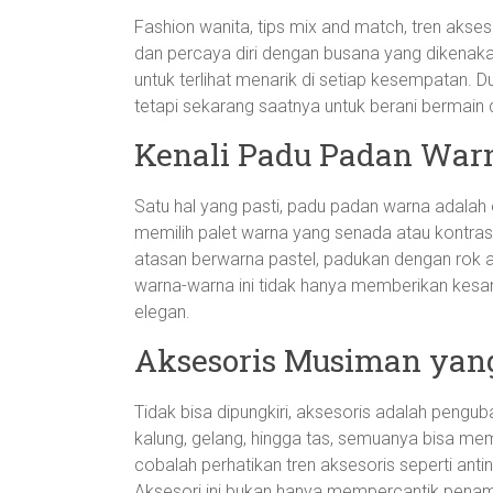
Fashion wanita, tips mix and match, tren akseso
dan percaya diri dengan busana yang dikenaka
untuk terlihat menarik di setiap kesempatan. 
tetapi sekarang saatnya untuk berani bermain 
Kenali Padu Padan War
Satu hal yang pasti, padu padan warna adala
memilih palet warna yang senada atau kontras
atasan berwarna pastel, padukan dengan rok a
warna-warna ini tidak hanya memberikan kesan 
elegan.
Aksesoris Musiman yang
Tidak bisa dipungkiri, aksesoris adalah penguba
kalung, gelang, hingga tas, semuanya bisa me
cobalah perhatikan tren aksesoris seperti ant
Aksesori ini bukan hanya mempercantik penamp