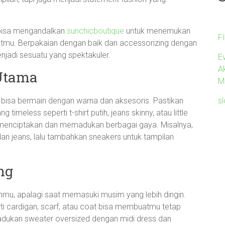
u bisa mengandalkan
sunchicboutique
untuk menemukan
F
fitmu. Berpakaian dengan baik dan accessorizing dengan
jadi sesuatu yang spektakuler.
Ev
A
 Utama
M
sl
u bisa bermain dengan warna dan aksesoris. Pastikan
imeless seperti t-shirt putih, jeans skinny, atau little
sa menciptakan dan memadukan berbagai gaya. Misalnya,
dan jeans, lalu tambahkan sneakers untuk tampilan
ng
mu, apalagi saat memasuki musim yang lebih dingin.
i cardigan, scarf, atau coat bisa membuatmu tetap
dukan sweater oversized dengan midi dress dan