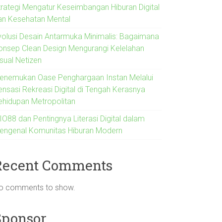
trategi Mengatur Keseimbangan Hiburan Digital
an Kesehatan Mental
volusi Desain Antarmuka Minimalis: Bagaimana
onsep Clean Design Mengurangi Kelelahan
isual Netizen
enemukan Oase Penghargaan Instan Melalui
ensasi Rekreasi Digital di Tengah Kerasnya
ehidupan Metropolitan
IO88 dan Pentingnya Literasi Digital dalam
engenal Komunitas Hiburan Modern
Recent Comments
o comments to show.
Sponsor