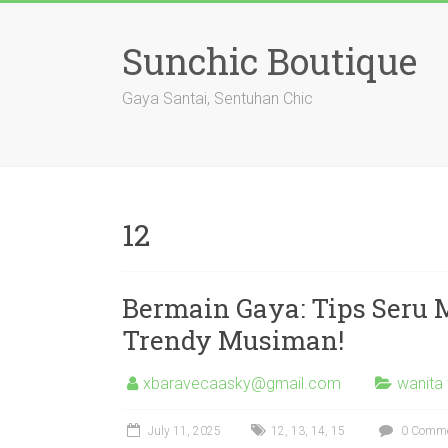
Skip
to
Sunchic Boutique
content
Gaya Santai, Sentuhan Chic
12
Bermain Gaya: Tips Seru 
Trendy Musiman!
xbaravecaasky@gmail.com
wanita 
July 11, 2025
12
,
13
,
14
,
15
0 Comm