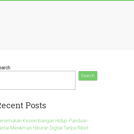
earch
Search
Recent Posts
enemukan Keseimbangan Hidup: Panduan
antai Menikmati Hiburan Digital Tanpa Ribet