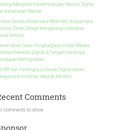
trategi Mengatur Keseimbangan Hiburan Digital
an Kesehatan Mental
volusi Desain Antarmuka Minimalis: Bagaimana
onsep Clean Design Mengurangi Kelelahan
isual Netizen
enemukan Oase Penghargaan Instan Melalui
ensasi Rekreasi Digital di Tengah Kerasnya
ehidupan Metropolitan
IO88 dan Pentingnya Literasi Digital dalam
engenal Komunitas Hiburan Modern
Recent Comments
o comments to show.
Sponsor