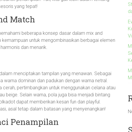
S
esoris yang tepat!
d
nd Match
E
K
 memahami beberapa konsep dasar dalam mix and
V
ngan kemampuan untuk mengombinasikan berbagai elemen
M
 harmonis dan menarik.
S
K
M
 dalam menciptakan tampilan yang menawan. Sebagai
M
dua warna dominan dan padukan dengan warna netral.
a cerah, pertimbangkan untuk menggunakan celana atau
tau beige. Selain warna, pola juga bisa menjadi bintang
polkadot dapat memberikan kesan fun dan playful.
asi, asal tetap dalam batasan yang menyenangkan!
N
nci Penampilan