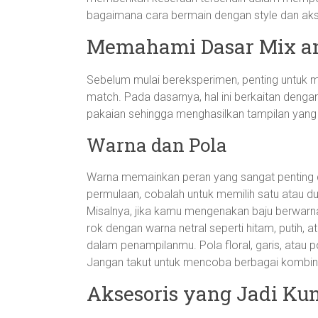
bagaimana cara bermain dengan style dan aks
Memahami Dasar Mix a
Sebelum mulai bereksperimen, penting untuk
match. Pada dasarnya, hal ini berkaitan de
pakaian sehingga menghasilkan tampilan yang
Warna dan Pola
Warna memainkan peran yang sangat penting
permulaan, cobalah untuk memilih satu atau 
Misalnya, jika kamu mengenakan baju berwarn
rok dengan warna netral seperti hitam, putih, a
dalam penampilanmu. Pola floral, garis, atau 
Jangan takut untuk mencoba berbagai kombin
Aksesoris yang Jadi Ku