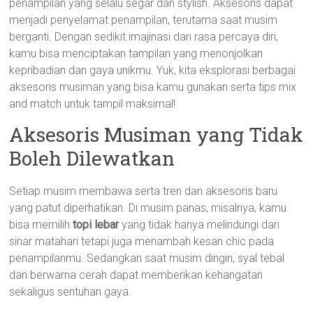
penampilan yang selalu segar dan stylish. Aksesoris dapat
menjadi penyelamat penampilan, terutama saat musim
berganti. Dengan sedikit imajinasi dan rasa percaya diri,
kamu bisa menciptakan tampilan yang menonjolkan
kepribadian dan gaya unikmu. Yuk, kita eksplorasi berbagai
aksesoris musiman yang bisa kamu gunakan serta tips mix
and match untuk tampil maksimal!
Aksesoris Musiman yang Tidak
Boleh Dilewatkan
Setiap musim membawa serta tren dan aksesoris baru
yang patut diperhatikan. Di musim panas, misalnya, kamu
bisa memilih
topi lebar
yang tidak hanya melindungi dari
sinar matahari tetapi juga menambah kesan chic pada
penampilanmu. Sedangkan saat musim dingin, syal tebal
dan berwarna cerah dapat memberikan kehangatan
sekaligus sentuhan gaya.