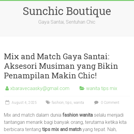
Skip
Sunchic Boutique
to
content
Gaya Santai, Sentuhan Chic
Mix and Match Gaya Santai:
Aksesori Musiman yang Bikin
Penampilan Makin Chic!
xbaravecaasky@gmail.com
wanita tips mix
August 4, 2025
fashion
,
tips
,
wanita
0 Comment
Mix and match dalam dunia
fashion wanita
selalu menjadi
tantangan menarik bagi banyak orang, terutama ketika kita
berbicara tentang
tips mix and match
yang tepat. Nah,