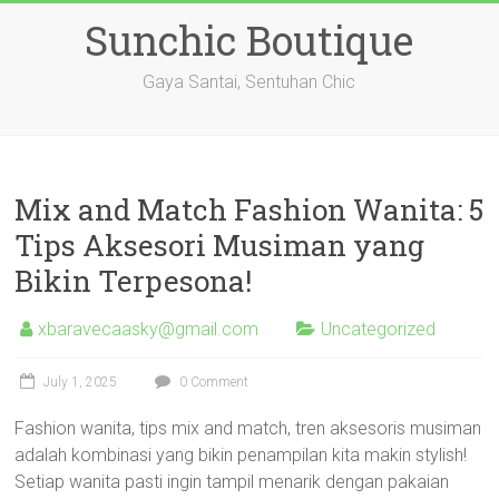
Skip
Sunchic Boutique
to
content
Gaya Santai, Sentuhan Chic
Mix and Match Fashion Wanita: 5
Tips Aksesori Musiman yang
Bikin Terpesona!
xbaravecaasky@gmail.com
Uncategorized
July 1, 2025
0 Comment
Fashion wanita, tips mix and match, tren aksesoris musiman
adalah kombinasi yang bikin penampilan kita makin stylish!
Setiap wanita pasti ingin tampil menarik dengan pakaian