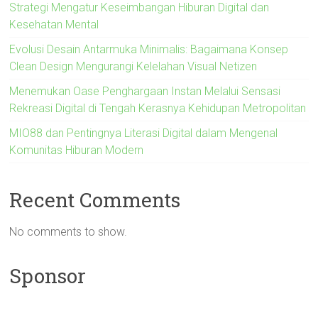
Strategi Mengatur Keseimbangan Hiburan Digital dan
Kesehatan Mental
Evolusi Desain Antarmuka Minimalis: Bagaimana Konsep
Clean Design Mengurangi Kelelahan Visual Netizen
Menemukan Oase Penghargaan Instan Melalui Sensasi
Rekreasi Digital di Tengah Kerasnya Kehidupan Metropolitan
MIO88 dan Pentingnya Literasi Digital dalam Mengenal
Komunitas Hiburan Modern
Recent Comments
No comments to show.
Sponsor