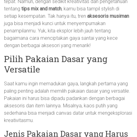
tepat. Namun, dengan sedikit kreativitas dan pengetahuan
tentang
tips mix and match
, kamu bisa tampil stylish di
setiap kesempatan. Tak hanya itu, tren
aksesoris musiman
juga bisa menjadi kunci untuk menyempurnakan
penampilanmu. Yuk, kita eksplor lebih jauh tentang
bagaimana cara menciptakan gaya santai yang kece
dengan berbagai aksesori yang menarik!
Pilih Pakaian Dasar yang
Versatile
Saat kamu ingin memadukan gaya, langkah pertama yang
paling penting adalah memilih pakaian dasar yang versatile.
Pakaian ini harus bisa dipadu padankan dengan berbagai
aksesoris dan item lainnya. Misalnya, kaos putih yang
sederhana bisa menjadi canvas datar untuk mengeksplorasi
kreativitasmu.
Jenis Pakaian Dasar yang Harus