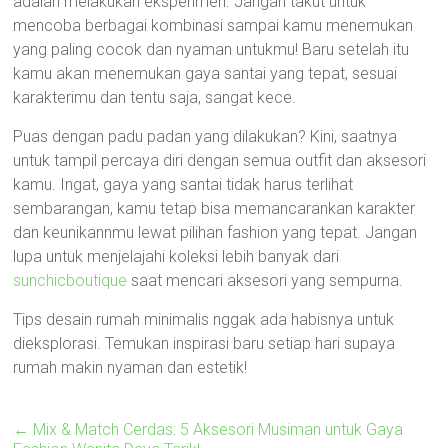
adalah melakukan eksperimen. Jangan takut untuk
mencoba berbagai kombinasi sampai kamu menemukan
yang paling cocok dan nyaman untukmu! Baru setelah itu
kamu akan menemukan gaya santai yang tepat, sesuai
karakterimu dan tentu saja, sangat kece.
Puas dengan padu padan yang dilakukan? Kini, saatnya
untuk tampil percaya diri dengan semua outfit dan aksesori
kamu. Ingat, gaya yang santai tidak harus terlihat
sembarangan, kamu tetap bisa memancarankan karakter
dan keunikannmu lewat pilihan fashion yang tepat. Jangan
lupa untuk menjelajahi koleksi lebih banyak dari
sunchicboutique
saat mencari aksesori yang sempurna.
Tips desain rumah minimalis nggak ada habisnya untuk
dieksplorasi. Temukan inspirasi baru setiap hari supaya
rumah makin nyaman dan estetik!
←
Mix & Match Cerdas: 5 Aksesori Musiman untuk Gaya