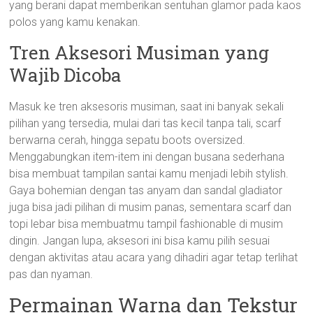
yang berani dapat memberikan sentuhan glamor pada kaos
polos yang kamu kenakan.
Tren Aksesori Musiman yang
Wajib Dicoba
Masuk ke tren aksesoris musiman, saat ini banyak sekali
pilihan yang tersedia, mulai dari tas kecil tanpa tali, scarf
berwarna cerah, hingga sepatu boots oversized.
Menggabungkan item-item ini dengan busana sederhana
bisa membuat tampilan santai kamu menjadi lebih stylish.
Gaya bohemian dengan tas anyam dan sandal gladiator
juga bisa jadi pilihan di musim panas, sementara scarf dan
topi lebar bisa membuatmu tampil fashionable di musim
dingin. Jangan lupa, aksesori ini bisa kamu pilih sesuai
dengan aktivitas atau acara yang dihadiri agar tetap terlihat
pas dan nyaman.
Permainan Warna dan Tekstur