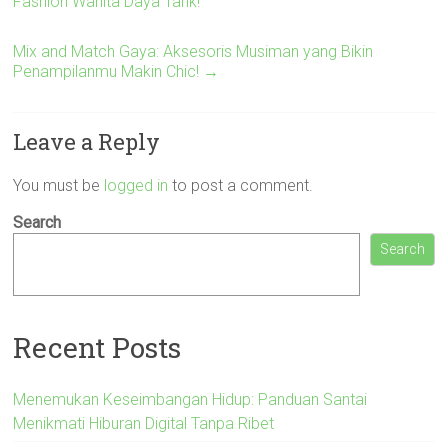
Fashion Wanita Daya Tarik!
Mix and Match Gaya: Aksesoris Musiman yang Bikin
Penampilanmu Makin Chic!
→
Leave a Reply
You must be
logged in
to post a comment.
Search
Search
Recent Posts
Menemukan Keseimbangan Hidup: Panduan Santai
Menikmati Hiburan Digital Tanpa Ribet