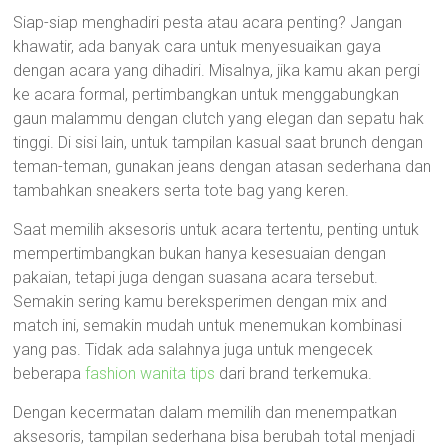
Siap-siap menghadiri pesta atau acara penting? Jangan
khawatir, ada banyak cara untuk menyesuaikan gaya
dengan acara yang dihadiri. Misalnya, jika kamu akan pergi
ke acara formal, pertimbangkan untuk menggabungkan
gaun malammu dengan clutch yang elegan dan sepatu hak
tinggi. Di sisi lain, untuk tampilan kasual saat brunch dengan
teman-teman, gunakan jeans dengan atasan sederhana dan
tambahkan sneakers serta tote bag yang keren.
Saat memilih aksesoris untuk acara tertentu, penting untuk
mempertimbangkan bukan hanya kesesuaian dengan
pakaian, tetapi juga dengan suasana acara tersebut.
Semakin sering kamu bereksperimen dengan mix and
match ini, semakin mudah untuk menemukan kombinasi
yang pas. Tidak ada salahnya juga untuk mengecek
beberapa
fashion wanita tips
dari brand terkemuka.
Dengan kecermatan dalam memilih dan menempatkan
aksesoris, tampilan sederhana bisa berubah total menjadi