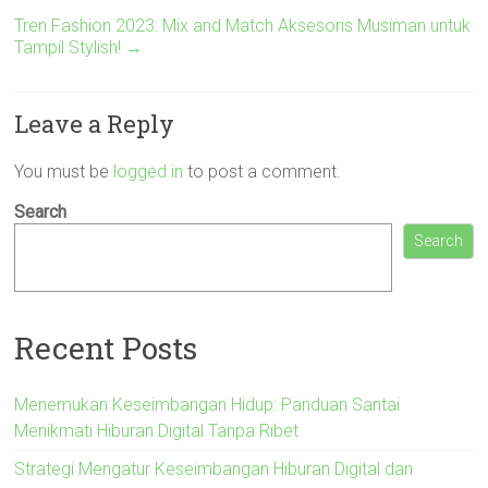
Tren Fashion 2023: Mix and Match Aksesoris Musiman untuk
Tampil Stylish!
→
Leave a Reply
You must be
logged in
to post a comment.
Search
Search
Recent Posts
Menemukan Keseimbangan Hidup: Panduan Santai
Menikmati Hiburan Digital Tanpa Ribet
Strategi Mengatur Keseimbangan Hiburan Digital dan