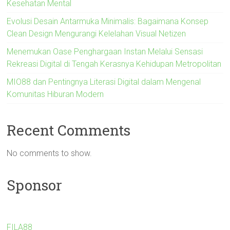
Kesehatan Mental
Evolusi Desain Antarmuka Minimalis: Bagaimana Konsep
Clean Design Mengurangi Kelelahan Visual Netizen
Menemukan Oase Penghargaan Instan Melalui Sensasi
Rekreasi Digital di Tengah Kerasnya Kehidupan Metropolitan
MIO88 dan Pentingnya Literasi Digital dalam Mengenal
Komunitas Hiburan Modern
Recent Comments
No comments to show.
Sponsor
FILA88