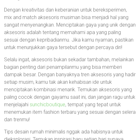
Dengan kreativitas dan keberanian untuk bereksperimen,
mix and match aksesoris musiman bisa menjadi hal yang
sangat menyenangkan. Menciptakan gaya yang unik dengan
aksesoris adalah tentang memahami apa yang paling
sesuai dengan kepribadianmu. Jika kamu nyaman, pastikan
untuk menunjukkan gaya tersebut dengan percaya diri!
Selalu ingat, aksesoris bukan sekadar tambahan, melainkan
bagian penting dari penampilanmu yang bisa memberi
dampak besar. Dengan banyaknya tren aksesoris yang hadir
setiap musim, kamu tak akan kehabisan ide untuk
menciptakan kombinasi menarik. Temukan aksesoris yang
paling cocok dengan gayamu saat ini, dan jangan ragu untuk
menjelajahi
sunchicboutique
, tempat yang tepat untuk
menemukan item fashion terbaru yang sesuai dengan selera
dan trenmu!
Tips desain rumah minimalis nggak ada habisnya untuk
dieksplorasi. Temukan inspirasi baru setiap hari supaya