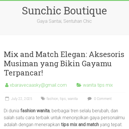
Skip
Sunchic Boutique
to
content
Gaya Santai, Sentuhan Chic
Mix and Match Elegan: Aksesoris
Musiman yang Bikin Gayamu
Terpancar!
xbaravecaasky@gmail.com
wanita tips mix
July 22, 2025
fashion
,
tips
,
wanita
0 Comment
Di dunia
fashion wanita
, berbagai tren selalu berubah, dan
salah satu cara terbaik untuk menonjolkan gaya personalmu
adalah dengan menerapkan
tips mix and match
yang tepat.