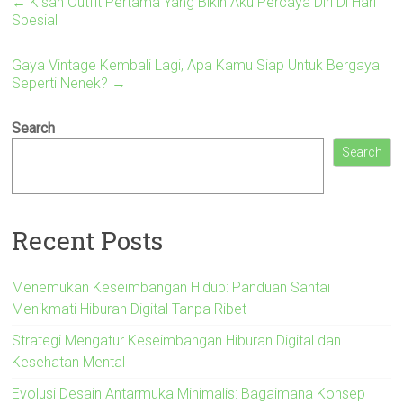
←
Kisah Outfit Pertama Yang Bikin Aku Percaya Diri Di Hari
Spesial
Gaya Vintage Kembali Lagi, Apa Kamu Siap Untuk Bergaya
Seperti Nenek?
→
Search
Search
Recent Posts
Menemukan Keseimbangan Hidup: Panduan Santai
Menikmati Hiburan Digital Tanpa Ribet
Strategi Mengatur Keseimbangan Hiburan Digital dan
Kesehatan Mental
Evolusi Desain Antarmuka Minimalis: Bagaimana Konsep