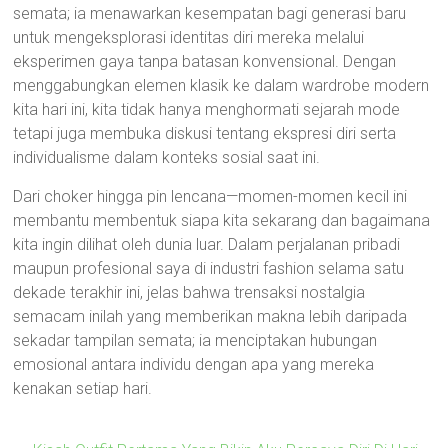
semata; ia menawarkan kesempatan bagi generasi baru
untuk mengeksplorasi identitas diri mereka melalui
eksperimen gaya tanpa batasan konvensional. Dengan
menggabungkan elemen klasik ke dalam wardrobe modern
kita hari ini, kita tidak hanya menghormati sejarah mode
tetapi juga membuka diskusi tentang ekspresi diri serta
individualisme dalam konteks sosial saat ini.
Dari choker hingga pin lencana—momen-momen kecil ini
membantu membentuk siapa kita sekarang dan bagaimana
kita ingin dilihat oleh dunia luar. Dalam perjalanan pribadi
maupun profesional saya di industri fashion selama satu
dekade terakhir ini, jelas bahwa trensaksi nostalgia
semacam inilah yang memberikan makna lebih daripada
sekadar tampilan semata; ia menciptakan hubungan
emosional antara individu dengan apa yang mereka
kenakan setiap hari.