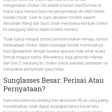
mengenakan choker—itu adalah momen transformasi di
mana saya merasa bisa mengekspresikan diri lebih bebas
melalui mode. Saat ini, para desainer modern seperti
Alexander Wang dan Gucci telah membawa kembali choker
ke panggung utama dalam koleksi mereka.
Tidak hanya menjadi simbol pemberontakan remaja, namun
keberadaan choker dalam berbagai bentuk membuatnya
bisa dipadankan dengan busana apa pun; baik untuk acara
formal maupun santai. Menariknya, bagi generasi milenial
dan Gen Z sekarang ini, choker bukan sekadar perhiasan—ia
merupakan pernyataan gaya hidup.
Sunglasses Besar: Perisai Atau
Pernyataan?
Saat kita berbicara tentang tren aksesoris 90-an yang paling
mendebarkan, tidak dapat disangkal bahwa kacamata