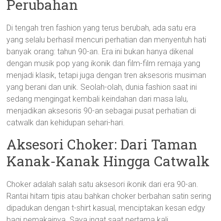
Perubahan
Di tengah tren fashion yang terus berubah, ada satu era
yang selalu berhasil mencuri perhatian dan menyentuh hati
banyak orang: tahun 90-an. Era ini bukan hanya dikenal
dengan musik pop yang ikonik dan film-film remaja yang
menjadi klasik, tetapi juga dengan tren aksesoris musiman
yang berani dan unik. Seolah-olah, dunia fashion saat ini
sedang mengingat kembali keindahan dari masa lalu,
menjadikan aksesoris 90-an sebagai pusat perhatian di
catwalk dan kehidupan sehari-hari.
Aksesori Choker: Dari Taman
Kanak-Kanak Hingga Catwalk
Choker adalah salah satu aksesori ikonik dari era 90-an.
Rantai hitam tipis atau bahkan choker berbahan satin sering
dipadukan dengan t-shirt kasual, menciptakan kesan edgy
bagi pemakainya. Saya ingat saat pertama kali