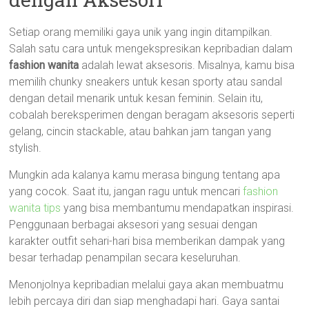
Setiap orang memiliki gaya unik yang ingin ditampilkan.
Salah satu cara untuk mengekspresikan kepribadian dalam
fashion wanita
adalah lewat aksesoris. Misalnya, kamu bisa
memilih chunky sneakers untuk kesan sporty atau sandal
dengan detail menarik untuk kesan feminin. Selain itu,
cobalah bereksperimen dengan beragam aksesoris seperti
gelang, cincin stackable, atau bahkan jam tangan yang
stylish.
Mungkin ada kalanya kamu merasa bingung tentang apa
yang cocok. Saat itu, jangan ragu untuk mencari
fashion
wanita tips
yang bisa membantumu mendapatkan inspirasi.
Penggunaan berbagai aksesori yang sesuai dengan
karakter outfit sehari-hari bisa memberikan dampak yang
besar terhadap penampilan secara keseluruhan.
Menonjolnya kepribadian melalui gaya akan membuatmu
lebih percaya diri dan siap menghadapi hari. Gaya santai