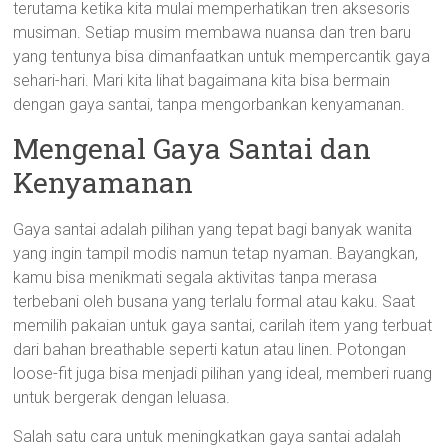
terutama ketika kita mulai memperhatikan tren aksesoris
musiman. Setiap musim membawa nuansa dan tren baru
yang tentunya bisa dimanfaatkan untuk mempercantik gaya
sehari-hari. Mari kita lihat bagaimana kita bisa bermain
dengan gaya santai, tanpa mengorbankan kenyamanan.
Mengenal Gaya Santai dan
Kenyamanan
Gaya santai adalah pilihan yang tepat bagi banyak wanita
yang ingin tampil modis namun tetap nyaman. Bayangkan,
kamu bisa menikmati segala aktivitas tanpa merasa
terbebani oleh busana yang terlalu formal atau kaku. Saat
memilih pakaian untuk gaya santai, carilah item yang terbuat
dari bahan breathable seperti katun atau linen. Potongan
loose-fit juga bisa menjadi pilihan yang ideal, memberi ruang
untuk bergerak dengan leluasa.
Salah satu cara untuk meningkatkan gaya santai adalah