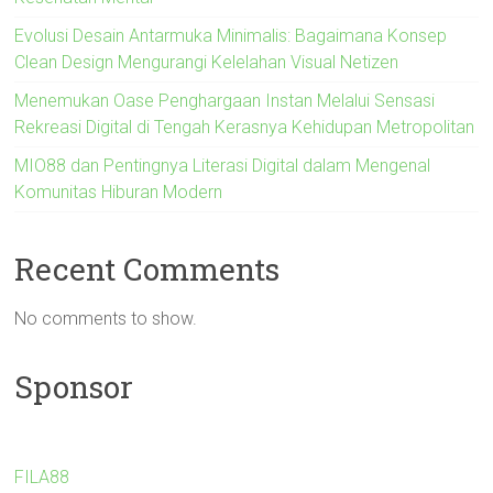
Evolusi Desain Antarmuka Minimalis: Bagaimana Konsep
Clean Design Mengurangi Kelelahan Visual Netizen
Menemukan Oase Penghargaan Instan Melalui Sensasi
Rekreasi Digital di Tengah Kerasnya Kehidupan Metropolitan
MIO88 dan Pentingnya Literasi Digital dalam Mengenal
Komunitas Hiburan Modern
Recent Comments
No comments to show.
Sponsor
FILA88