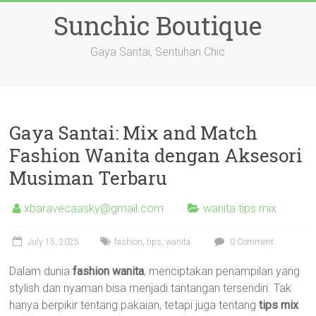
Skip
Sunchic Boutique
to
content
Gaya Santai, Sentuhan Chic
Gaya Santai: Mix and Match
Fashion Wanita dengan Aksesori
Musiman Terbaru
xbaravecaasky@gmail.com
wanita tips mix
July 15, 2025
fashion
,
tips
,
wanita
0 Comment
Dalam dunia
fashion wanita
, menciptakan penampilan yang
stylish dan nyaman bisa menjadi tantangan tersendiri. Tak
hanya berpikir tentang pakaian, tetapi juga tentang
tips mix