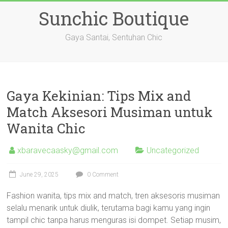
Skip
Sunchic Boutique
to
content
Gaya Santai, Sentuhan Chic
Gaya Kekinian: Tips Mix and
Match Aksesori Musiman untuk
Wanita Chic
xbaravecaasky@gmail.com
Uncategorized
June 29, 2025
0 Comment
Fashion wanita, tips mix and match, tren aksesoris musiman
selalu menarik untuk diulik, terutama bagi kamu yang ingin
tampil chic tanpa harus menguras isi dompet. Setiap musim,