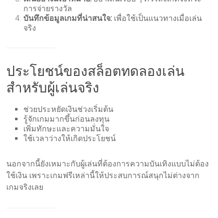
การจ่ายรางวัล
บันทึกข้อมูลเกมที่น่าสนใจ:
เพื่อใช้เป็นแนวทางเมื่อเล่น
จริง
ประโยชน์ของสล็อตทดลองเล่น
สำหรับผู้เล่นจริง
ช่วยประหยัดเงินช่วงเริ่มต้น
รู้จักเกมมากขึ้นก่อนลงทุน
เพิ่มทักษะและความมั่นใจ
ใช้เวลาว่างให้เกิดประโยชน์
นอกจากนี้ยังเหมาะกับผู้เล่นที่ต้องการความบันเทิงแบบไม่ต้อง
ใช้เงิน เพราะเกมฟรีเหล่านี้ให้ประสบการณ์สนุกไม่ต่างจาก
เกมจริงเลย